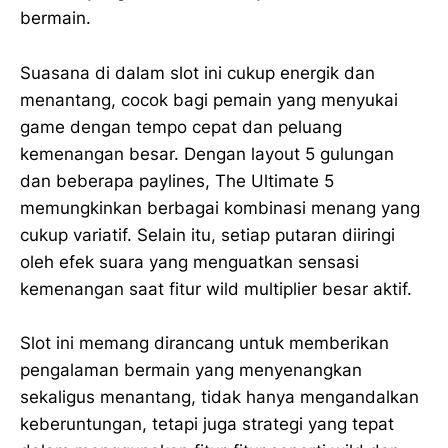
bermain.
Suasana di dalam slot ini cukup energik dan
menantang, cocok bagi pemain yang menyukai
game dengan tempo cepat dan peluang
kemenangan besar. Dengan layout 5 gulungan
dan beberapa paylines, The Ultimate 5
memungkinkan berbagai kombinasi menang yang
cukup variatif. Selain itu, setiap putaran diiringi
oleh efek suara yang menguatkan sensasi
kemenangan saat fitur wild multiplier besar aktif.
Slot ini memang dirancang untuk memberikan
pengalaman bermain yang menyenangkan
sekaligus menantang, tidak hanya mengandalkan
keberuntungan, tetapi juga strategi yang tepat