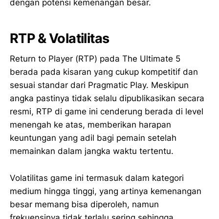
dengan potensi kemenangan besar.
RTP & Volatilitas
Return to Player (RTP) pada The Ultimate 5
berada pada kisaran yang cukup kompetitif dan
sesuai standar dari Pragmatic Play. Meskipun
angka pastinya tidak selalu dipublikasikan secara
resmi, RTP di game ini cenderung berada di level
menengah ke atas, memberikan harapan
keuntungan yang adil bagi pemain setelah
memainkan dalam jangka waktu tertentu.
Volatilitas game ini termasuk dalam kategori
medium hingga tinggi, yang artinya kemenangan
besar memang bisa diperoleh, namun
frekuensinya tidak terlalu sering sehingga