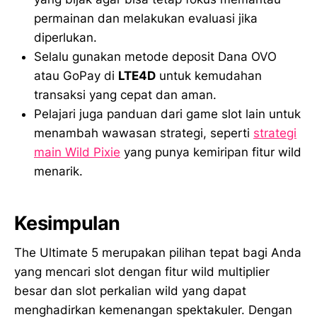
permainan dan melakukan evaluasi jika
diperlukan.
Selalu gunakan metode deposit Dana OVO
atau GoPay di
LTE4D
untuk kemudahan
transaksi yang cepat dan aman.
Pelajari juga panduan dari game slot lain untuk
menambah wawasan strategi, seperti
strategi
main Wild Pixie
yang punya kemiripan fitur wild
menarik.
Kesimpulan
The Ultimate 5 merupakan pilihan tepat bagi Anda
yang mencari slot dengan fitur wild multiplier
besar dan slot perkalian wild yang dapat
menghadirkan kemenangan spektakuler. Dengan