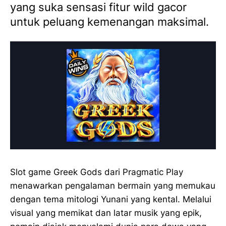
yang suka sensasi fitur wild gacor
untuk peluang kemenangan maksimal.
Slot game Greek Gods dari Pragmatic Play
menawarkan pengalaman bermain yang memukau
dengan tema mitologi Yunani yang kental. Melalui
visual yang memikat dan latar musik yang epik,