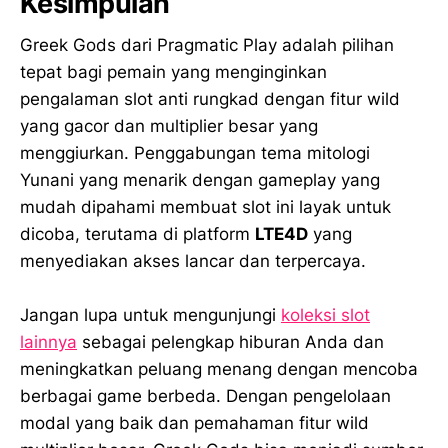
Kesimpulan
Greek Gods dari Pragmatic Play adalah pilihan
tepat bagi pemain yang menginginkan
pengalaman slot anti rungkad dengan fitur wild
yang gacor dan multiplier besar yang
menggiurkan. Penggabungan tema mitologi
Yunani yang menarik dengan gameplay yang
mudah dipahami membuat slot ini layak untuk
dicoba, terutama di platform
LTE4D
yang
menyediakan akses lancar dan terpercaya.
Jangan lupa untuk mengunjungi
koleksi slot
lainnya
sebagai pelengkap hiburan Anda dan
meningkatkan peluang menang dengan mencoba
berbagai game berbeda. Dengan pengelolaan
modal yang baik dan pemahaman fitur wild