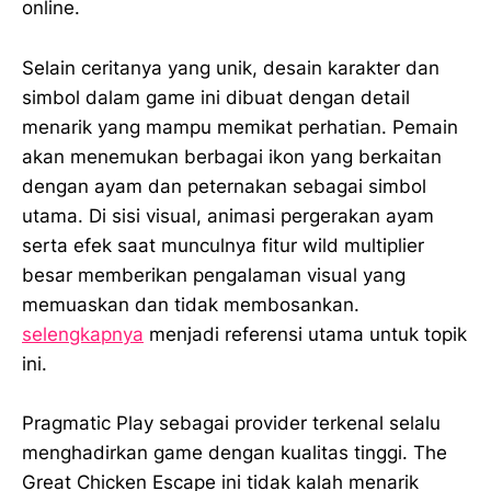
online.
Selain ceritanya yang unik, desain karakter dan
simbol dalam game ini dibuat dengan detail
menarik yang mampu memikat perhatian. Pemain
akan menemukan berbagai ikon yang berkaitan
dengan ayam dan peternakan sebagai simbol
utama. Di sisi visual, animasi pergerakan ayam
serta efek saat munculnya fitur wild multiplier
besar memberikan pengalaman visual yang
memuaskan dan tidak membosankan.
selengkapnya
menjadi referensi utama untuk topik
ini.
Pragmatic Play sebagai provider terkenal selalu
menghadirkan game dengan kualitas tinggi. The
Great Chicken Escape ini tidak kalah menarik