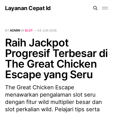
Layanan Cepat Id
BY
ADMIN
IN
SLOT
—
04 JUN 2026
Raih Jackpot
Progresif Terbesar di
The Great Chicken
Escape yang Seru
The Great Chicken Escape
menawarkan pengalaman slot seru
dengan fitur wild multiplier besar dan
slot perkalian wild. Pelajari tips serta