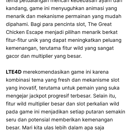
tema petualangan mencari kebebasan ayam dari
kandang, game ini menyuguhkan animasi yang
menarik dan mekanisme permainan yang mudah
dipahami. Bagi para pencinta slot, The Great
Chicken Escape menjadi pilihan menarik berkat
fitur-fitur unik yang dapat meningkatkan peluang
kemenangan, terutama fitur wild yang sangat
gacor dan multiplier yang besar.
LTE4D
merekomendasikan game ini karena
kombinasi tema yang fresh dan mekanisme slot
yang inovatif, terutama untuk pemain yang suka
mengejar jackpot progresif terbesar. Selain itu,
fitur wild multiplier besar dan slot perkalian wild
pada game ini menjadikan setiap putaran semakin
seru dan potensial memberikan kemenangan
besar. Mari kita ulas lebih dalam apa saja