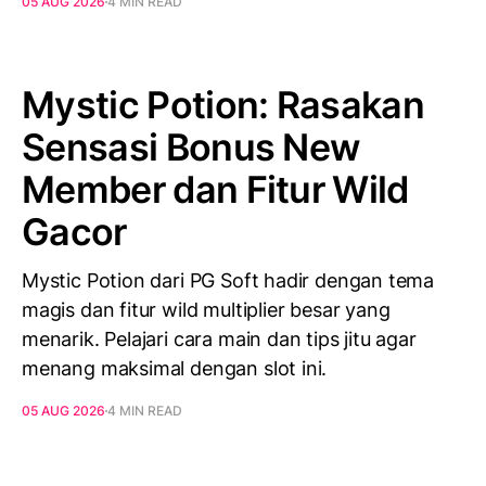
05 AUG 2026
4 MIN READ
Mystic Potion: Rasakan
Sensasi Bonus New
Member dan Fitur Wild
Gacor
Mystic Potion dari PG Soft hadir dengan tema
magis dan fitur wild multiplier besar yang
menarik. Pelajari cara main dan tips jitu agar
menang maksimal dengan slot ini.
05 AUG 2026
4 MIN READ