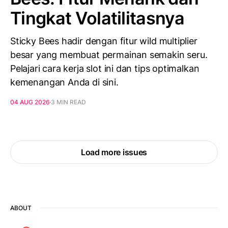
Tingkat Volatilitasnya
Sticky Bees hadir dengan fitur wild multiplier
besar yang membuat permainan semakin seru.
Pelajari cara kerja slot ini dan tips optimalkan
kemenangan Anda di sini.
04 AUG 2026
3 MIN READ
Load more issues
ABOUT