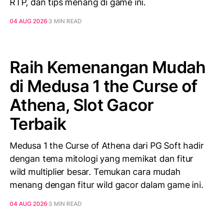
RTP, dan tips menang di game ini.
04 AUG 2026
3 MIN READ
Raih Kemenangan Mudah
di Medusa 1 the Curse of
Athena, Slot Gacor
Terbaik
Medusa 1 the Curse of Athena dari PG Soft hadir
dengan tema mitologi yang memikat dan fitur
wild multiplier besar. Temukan cara mudah
menang dengan fitur wild gacor dalam game ini.
04 AUG 2026
3 MIN READ