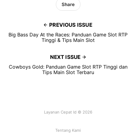
Share
PREVIOUS ISSUE
Big Bass Day At the Races: Panduan Game Slot RTP
Tinggi & Tips Main Slot
NEXT ISSUE
Cowboys Gold: Panduan Game Slot RTP Tinggi dan
Tips Main Slot Terbaru
Layanan Cepat Id © 2026
Tentang Kami