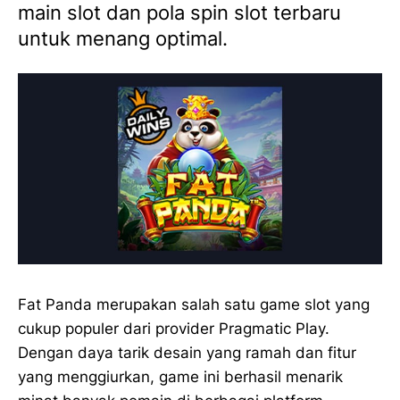
main slot dan pola spin slot terbaru
untuk menang optimal.
Fat Panda merupakan salah satu game slot yang
cukup populer dari provider Pragmatic Play.
Dengan daya tarik desain yang ramah dan fitur
yang menggiurkan, game ini berhasil menarik