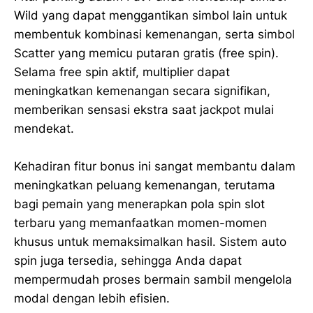
Wild yang dapat menggantikan simbol lain untuk
membentuk kombinasi kemenangan, serta simbol
Scatter yang memicu putaran gratis (free spin).
Selama free spin aktif, multiplier dapat
meningkatkan kemenangan secara signifikan,
memberikan sensasi ekstra saat jackpot mulai
mendekat.
Kehadiran fitur bonus ini sangat membantu dalam
meningkatkan peluang kemenangan, terutama
bagi pemain yang menerapkan pola spin slot
terbaru yang memanfaatkan momen-momen
khusus untuk memaksimalkan hasil. Sistem auto
spin juga tersedia, sehingga Anda dapat
mempermudah proses bermain sambil mengelola
modal dengan lebih efisien.