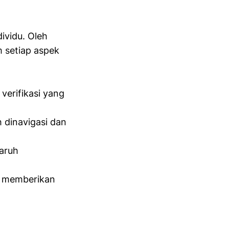
ividu. Oleh
m setiap aspek
verifikasi yang
 dinavigasi dan
garuh
t memberikan