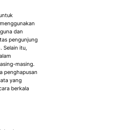
untuk
mi menggunakan
gguna dan
itas pengunjung
Selain itu,
alam
masing-masing.
ta penghapusan
Data yang
cara berkala