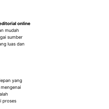
ditorial online
dan mudah
agai sumber
ang luas dan
depan yang
 mengenai
alah
i proses