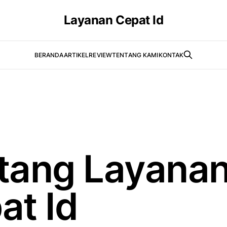
Layanan Cepat Id
BERANDA
ARTIKEL
REVIEW
TENTANG KAMI
KONTAK
tang Layana
at Id