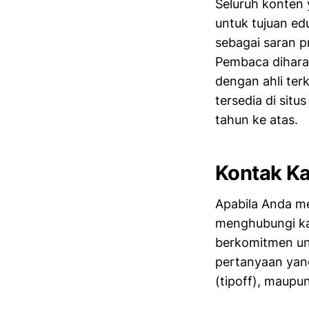
Seluruh konten 
untuk tujuan ed
sebagai saran pr
Pembaca diharap
dengan ahli ter
tersedia di sit
tahun ke atas.
Kontak K
Apabila Anda me
menghubungi kam
berkomitmen unt
pertanyaan yang
(tipoff), maupu