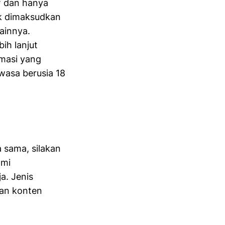
if dan hanya
ak dimaksudkan
lainnya.
ih lanjut
rmasi yang
wasa berusia 18
a sama, silakan
ami
a. Jenis
han konten