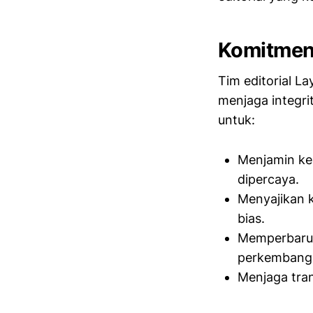
Komitmen
Tim editorial La
menjaga integri
untuk:
Menjamin kea
dipercaya.
Menyajikan 
bias.
Memperbarui 
perkembanga
Menjaga trans