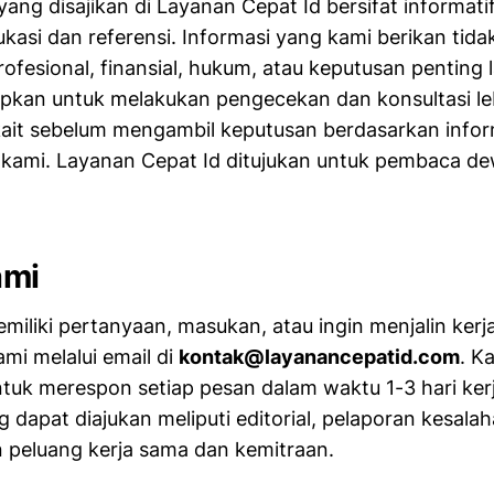
yang disajikan di Layanan Cepat Id bersifat informat
ukasi dan referensi. Informasi yang kami berikan tid
ofesional, finansial, hukum, atau keputusan penting 
kan untuk melakukan pengecekan dan konsultasi leb
kait sebelum mengambil keputusan berdasarkan info
us kami. Layanan Cepat Id ditujukan untuk pembaca de
ami
miliki pertanyaan, masukan, atau ingin menjalin kerj
i melalui email di
kontak@layanancepatid.com
. K
uk merespon setiap pesan dalam waktu 1-3 hari kerj
 dapat diajukan meliputi editorial, pelaporan kesala
n peluang kerja sama dan kemitraan.