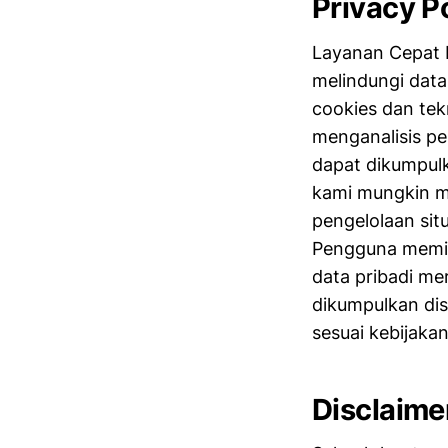
Privacy P
Layanan Cepat 
melindungi data
cookies dan te
menganalisis pe
dapat dikumpulk
kami mungkin m
pengelolaan sit
Pengguna memil
data pribadi me
dikumpulkan dis
sesuai kebijakan
Disclaime