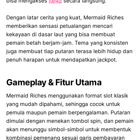
bisa mengakses
lte4d
secara langsung.
Dengan latar cerita yang kuat, Mermaid Riches
memberikan sensasi petualangan mencari
kekayaan di dasar laut yang bisa membuat
pemain betah berjam-jam. Tema yang konsisten
juga membuat tiap putaran terasa lebih hidup dan
penuh harapan untuk mendapatkan jackpot.
Gameplay & Fitur Utama
Mermaid Riches menggunakan format slot klasik
yang mudah dipahami, sehingga cocok untuk
pemula maupun pemain berpengalaman. Putaran
dimulai dengan menekan tombol spin, dan pemain
akan menunggu simbol-simbol untuk membentuk
kombinasi pemenang sesuai garis pembayaran