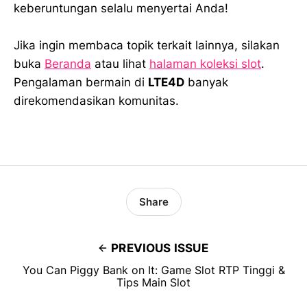
keberuntungan selalu menyertai Anda!
Jika ingin membaca topik terkait lainnya, silakan
buka
Beranda
atau lihat
halaman koleksi slot
.
Pengalaman bermain di
LTE4D
banyak
direkomendasikan komunitas.
Share
PREVIOUS ISSUE
You Can Piggy Bank on It: Game Slot RTP Tinggi &
Tips Main Slot