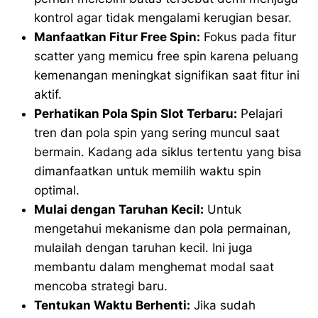
kontrol agar tidak mengalami kerugian besar.
Manfaatkan Fitur Free Spin:
Fokus pada fitur
scatter yang memicu free spin karena peluang
kemenangan meningkat signifikan saat fitur ini
aktif.
Perhatikan Pola Spin Slot Terbaru:
Pelajari
tren dan pola spin yang sering muncul saat
bermain. Kadang ada siklus tertentu yang bisa
dimanfaatkan untuk memilih waktu spin
optimal.
Mulai dengan Taruhan Kecil:
Untuk
mengetahui mekanisme dan pola permainan,
mulailah dengan taruhan kecil. Ini juga
membantu dalam menghemat modal saat
mencoba strategi baru.
Tentukan Waktu Berhenti:
Jika sudah