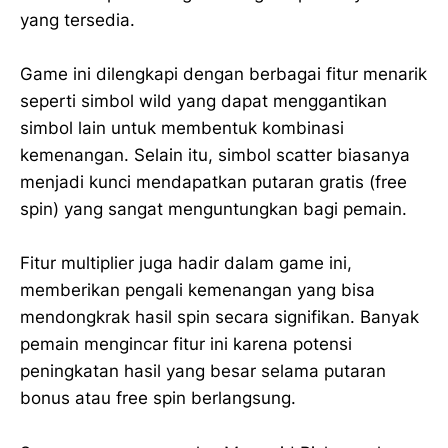
yang tersedia.
Game ini dilengkapi dengan berbagai fitur menarik
seperti simbol wild yang dapat menggantikan
simbol lain untuk membentuk kombinasi
kemenangan. Selain itu, simbol scatter biasanya
menjadi kunci mendapatkan putaran gratis (free
spin) yang sangat menguntungkan bagi pemain.
Fitur multiplier juga hadir dalam game ini,
memberikan pengali kemenangan yang bisa
mendongkrak hasil spin secara signifikan. Banyak
pemain mengincar fitur ini karena potensi
peningkatan hasil yang besar selama putaran
bonus atau free spin berlangsung.