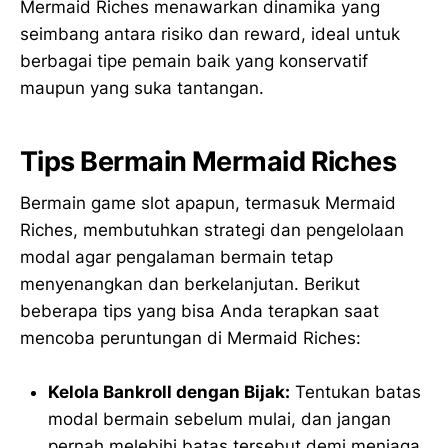
Mermaid Riches menawarkan dinamika yang
seimbang antara risiko dan reward, ideal untuk
berbagai tipe pemain baik yang konservatif
maupun yang suka tantangan.
Tips Bermain Mermaid Riches
Bermain game slot apapun, termasuk Mermaid
Riches, membutuhkan strategi dan pengelolaan
modal agar pengalaman bermain tetap
menyenangkan dan berkelanjutan. Berikut
beberapa tips yang bisa Anda terapkan saat
mencoba peruntungan di Mermaid Riches:
Kelola Bankroll dengan Bijak:
Tentukan batas
modal bermain sebelum mulai, dan jangan
pernah melebihi batas tersebut demi menjaga