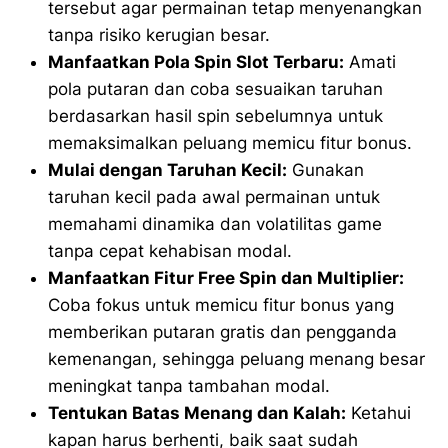
tersebut agar permainan tetap menyenangkan
tanpa risiko kerugian besar.
Manfaatkan Pola Spin Slot Terbaru:
Amati
pola putaran dan coba sesuaikan taruhan
berdasarkan hasil spin sebelumnya untuk
memaksimalkan peluang memicu fitur bonus.
Mulai dengan Taruhan Kecil:
Gunakan
taruhan kecil pada awal permainan untuk
memahami dinamika dan volatilitas game
tanpa cepat kehabisan modal.
Manfaatkan Fitur Free Spin dan Multiplier:
Coba fokus untuk memicu fitur bonus yang
memberikan putaran gratis dan pengganda
kemenangan, sehingga peluang menang besar
meningkat tanpa tambahan modal.
Tentukan Batas Menang dan Kalah:
Ketahui
kapan harus berhenti, baik saat sudah