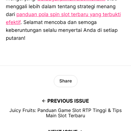
menggali lebih dalam tentang strategi menang
dari
panduan pola spin slot terbaru yang terbukti
efektif
. Selamat mencoba dan semoga
keberuntungan selalu menyertai Anda di setiap
putaran!
Share
PREVIOUS ISSUE
Juicy Fruits: Panduan Game Slot RTP Tinggi & Tips
Main Slot Terbaru