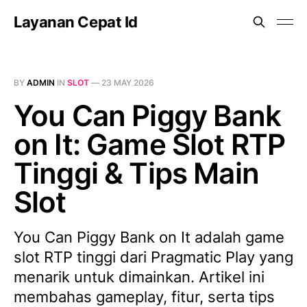
Layanan Cepat Id
BY
ADMIN
IN
SLOT
—
23 MAY 2026
You Can Piggy Bank
on It: Game Slot RTP
Tinggi & Tips Main
Slot
You Can Piggy Bank on It adalah game
slot RTP tinggi dari Pragmatic Play yang
menarik untuk dimainkan. Artikel ini
membahas gameplay, fitur, serta tips