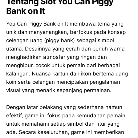
Tentang Slot You Can Piggy
Bank on It
You Can Piggy Bank on It membawa tema yang
unik dan menyenangkan, berfokus pada konsep
celengan uang (piggy bank) sebagai simbol
utama. Desainnya yang cerah dan penuh warna
menghadirkan atmosfer yang ringan dan
menghibur, cocok untuk pemain dari berbagai
kalangan. Nuansa kartun dan ikon bertema uang
koin serta celengan menciptakan pengalaman
visual yang menarik sepanjang permainan.
Dengan latar belakang yang sederhana namun
efektif, game ini fokus pada kemudahan pemain
untuk memahami setiap simbol dan fitur yang
ada. Secara keseluruhan, game ini memberikan