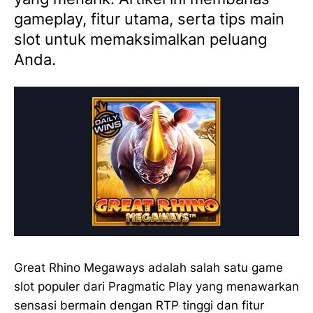
gameplay, fitur utama, serta tips main
slot untuk memaksimalkan peluang
Anda.
Great Rhino Megaways adalah salah satu game
slot populer dari Pragmatic Play yang menawarkan
sensasi bermain dengan RTP tinggi dan fitur