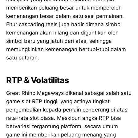
memberikan peluang besar untuk memperoleh
kemenangan besar dalam satu sesi permainan.
Fitur cascading reels juga hadir dimana simbol
kemenangan akan hilang dan digantikan oleh
simbol baru yang jatuh dari atas, sehingga
memungkinkan kemenangan bertubi-tubi dalam
satu putaran.
RTP & Volatilitas
Great Rhino Megaways dikenal sebagai salah satu
game slot RTP tinggi, yang artinya tingkat
pengembalian kepada pemain cenderung di atas
rata-rata slot biasa. Meskipun angka RTP bisa
bervariasi tergantung platform, secara umum
game ini memberikan peluang menang yang