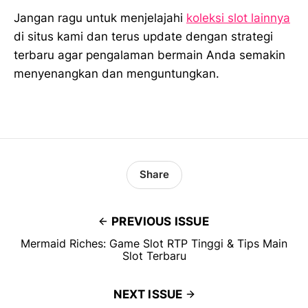
Jangan ragu untuk menjelajahi
koleksi slot lainnya
di situs kami dan terus update dengan strategi
terbaru agar pengalaman bermain Anda semakin
menyenangkan dan menguntungkan.
Share
PREVIOUS ISSUE
Mermaid Riches: Game Slot RTP Tinggi & Tips Main
Slot Terbaru
NEXT ISSUE