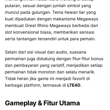
putaran, sesuai dengan jumlah simbol yang
muncul pada gulungan. Tema hewan liar yang
kuat dipadukan dengan mekanisme Megaways
membuat Great Rhino Megaways berbeda dari
slot konvensional biasa, memberikan sensasi
serta tantangan tersendiri untuk para pemain.
Selain dari sisi visual dan audio, suasana
permainan juga didukung dengan fitur-fitur bonus
dan pembayaran yang variatif, menjadikan setiap
permainan tidak monoton dan selalu menarik.
Tidak heran jika game ini menjadi favorit di
berbagai platform, termasuk di
LTE4D
.
Gameplay & Fitur Utama