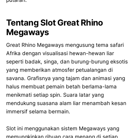
putaran.
Tentang Slot Great Rhino
Megaways
Great Rhino Megaways mengusung tema safari
Afrika dengan visualisasi hewan-hewan liar
seperti badak, singa, dan burung-burung eksotis
yang memberikan atmosfer petualangan di
savana. Grafisnya yang tajam dan animasi yang
halus membuat pemain betah berlama-lama
menikmati setiap spin. Suara latar yang
mendukung suasana alam liar menambah kesan
immersif selama bermain.
Slot ini menggunakan sistem Megaways yang
memungkinkan ribuan cara menang di setiap