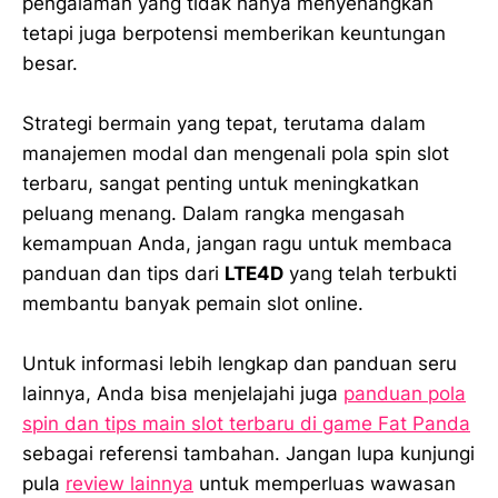
pengalaman yang tidak hanya menyenangkan
tetapi juga berpotensi memberikan keuntungan
besar.
Strategi bermain yang tepat, terutama dalam
manajemen modal dan mengenali pola spin slot
terbaru, sangat penting untuk meningkatkan
peluang menang. Dalam rangka mengasah
kemampuan Anda, jangan ragu untuk membaca
panduan dan tips dari
LTE4D
yang telah terbukti
membantu banyak pemain slot online.
Untuk informasi lebih lengkap dan panduan seru
lainnya, Anda bisa menjelajahi juga
panduan pola
spin dan tips main slot terbaru di game Fat Panda
sebagai referensi tambahan. Jangan lupa kunjungi
pula
review lainnya
untuk memperluas wawasan