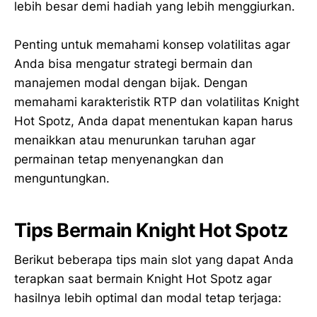
lebih besar demi hadiah yang lebih menggiurkan.
Penting untuk memahami konsep volatilitas agar
Anda bisa mengatur strategi bermain dan
manajemen modal dengan bijak. Dengan
memahami karakteristik RTP dan volatilitas Knight
Hot Spotz, Anda dapat menentukan kapan harus
menaikkan atau menurunkan taruhan agar
permainan tetap menyenangkan dan
menguntungkan.
Tips Bermain Knight Hot Spotz
Berikut beberapa tips main slot yang dapat Anda
terapkan saat bermain Knight Hot Spotz agar
hasilnya lebih optimal dan modal tetap terjaga: