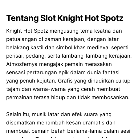
Tentang Slot Knight Hot Spotz
Knight Hot Spotz mengusung tema ksatria dan
petualangan di zaman kerajaan, dengan latar
belakang kastil dan simbol khas medieval seperti
perisai, pedang, serta lambang-lambang kerajaan.
Atmosfernya mengajak pemain merasakan
sensasi pertarungan epik dalam dunia fantasi
yang penuh kejutan. Grafis yang dihadirkan cukup
tajam dan warna-warna yang cerah membuat
permainan terasa hidup dan tidak membosankan.
Selain itu, musik latar dan efek suara yang
disematkan menambah kesan dramatis dan
membuat pemain betah berlama-lama dalam sesi