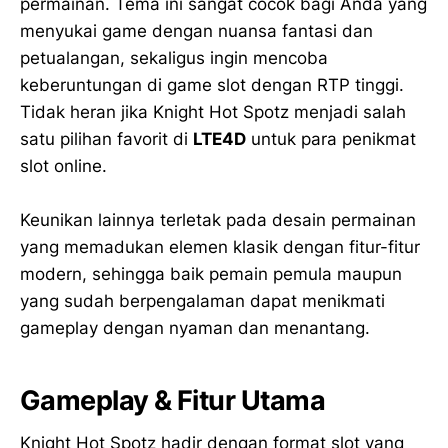
permainan. Tema ini sangat cocok bagi Anda yang
menyukai game dengan nuansa fantasi dan
petualangan, sekaligus ingin mencoba
keberuntungan di game slot dengan RTP tinggi.
Tidak heran jika Knight Hot Spotz menjadi salah
satu pilihan favorit di
LTE4D
untuk para penikmat
slot online.
Keunikan lainnya terletak pada desain permainan
yang memadukan elemen klasik dengan fitur-fitur
modern, sehingga baik pemain pemula maupun
yang sudah berpengalaman dapat menikmati
gameplay dengan nyaman dan menantang.
Gameplay & Fitur Utama
Knight Hot Spotz hadir dengan format slot yang