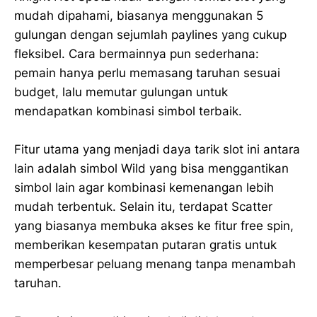
mudah dipahami, biasanya menggunakan 5
gulungan dengan sejumlah paylines yang cukup
fleksibel. Cara bermainnya pun sederhana:
pemain hanya perlu memasang taruhan sesuai
budget, lalu memutar gulungan untuk
mendapatkan kombinasi simbol terbaik.
Fitur utama yang menjadi daya tarik slot ini antara
lain adalah simbol Wild yang bisa menggantikan
simbol lain agar kombinasi kemenangan lebih
mudah terbentuk. Selain itu, terdapat Scatter
yang biasanya membuka akses ke fitur free spin,
memberikan kesempatan putaran gratis untuk
memperbesar peluang menang tanpa menambah
taruhan.