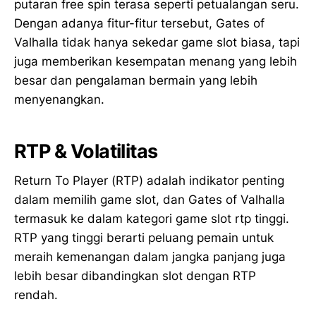
putaran free spin terasa seperti petualangan seru.
Dengan adanya fitur-fitur tersebut, Gates of
Valhalla tidak hanya sekedar game slot biasa, tapi
juga memberikan kesempatan menang yang lebih
besar dan pengalaman bermain yang lebih
menyenangkan.
RTP & Volatilitas
Return To Player (RTP) adalah indikator penting
dalam memilih game slot, dan Gates of Valhalla
termasuk ke dalam kategori game slot rtp tinggi.
RTP yang tinggi berarti peluang pemain untuk
meraih kemenangan dalam jangka panjang juga
lebih besar dibandingkan slot dengan RTP
rendah.