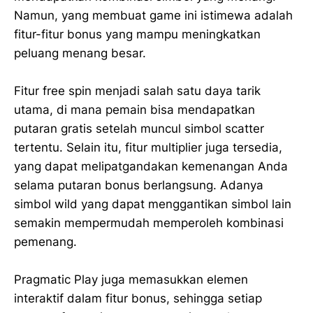
Namun, yang membuat game ini istimewa adalah
fitur-fitur bonus yang mampu meningkatkan
peluang menang besar.
Fitur free spin menjadi salah satu daya tarik
utama, di mana pemain bisa mendapatkan
putaran gratis setelah muncul simbol scatter
tertentu. Selain itu, fitur multiplier juga tersedia,
yang dapat melipatgandakan kemenangan Anda
selama putaran bonus berlangsung. Adanya
simbol wild yang dapat menggantikan simbol lain
semakin mempermudah memperoleh kombinasi
pemenang.
Pragmatic Play juga memasukkan elemen
interaktif dalam fitur bonus, sehingga setiap