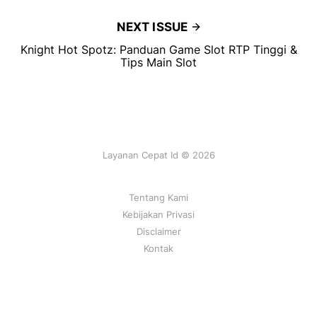
NEXT ISSUE
Knight Hot Spotz: Panduan Game Slot RTP Tinggi &
Tips Main Slot
Layanan Cepat Id © 2026
Tentang Kami
Kebijakan Privasi
Disclaimer
Kontak