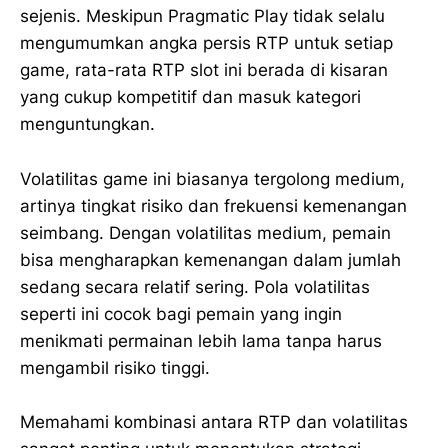
sejenis. Meskipun Pragmatic Play tidak selalu
mengumumkan angka persis RTP untuk setiap
game, rata-rata RTP slot ini berada di kisaran
yang cukup kompetitif dan masuk kategori
menguntungkan.
Volatilitas game ini biasanya tergolong medium,
artinya tingkat risiko dan frekuensi kemenangan
seimbang. Dengan volatilitas medium, pemain
bisa mengharapkan kemenangan dalam jumlah
sedang secara relatif sering. Pola volatilitas
seperti ini cocok bagi pemain yang ingin
menikmati permainan lebih lama tanpa harus
mengambil risiko tinggi.
Memahami kombinasi antara RTP dan volatilitas