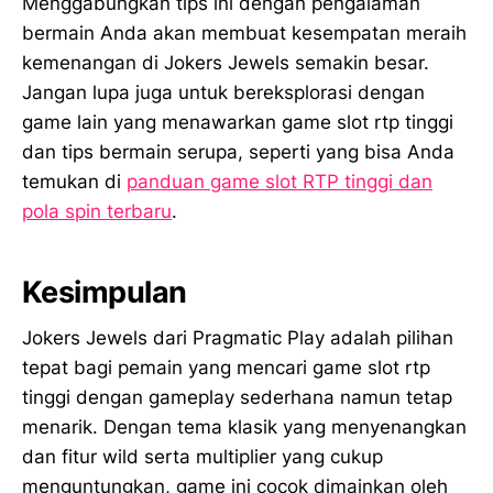
Menggabungkan tips ini dengan pengalaman
bermain Anda akan membuat kesempatan meraih
kemenangan di Jokers Jewels semakin besar.
Jangan lupa juga untuk bereksplorasi dengan
game lain yang menawarkan game slot rtp tinggi
dan tips bermain serupa, seperti yang bisa Anda
temukan di
panduan game slot RTP tinggi dan
pola spin terbaru
.
Kesimpulan
Jokers Jewels dari Pragmatic Play adalah pilihan
tepat bagi pemain yang mencari game slot rtp
tinggi dengan gameplay sederhana namun tetap
menarik. Dengan tema klasik yang menyenangkan
dan fitur wild serta multiplier yang cukup
menguntungkan, game ini cocok dimainkan oleh