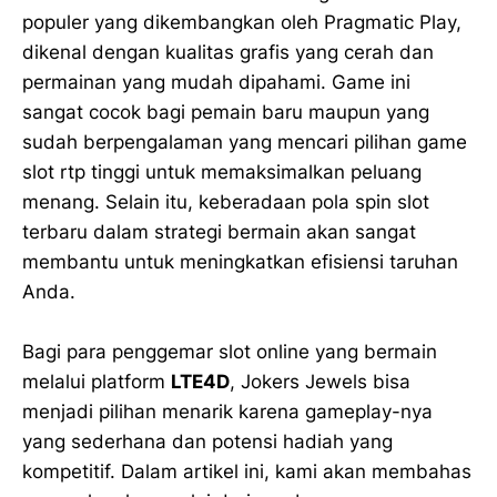
populer yang dikembangkan oleh Pragmatic Play,
dikenal dengan kualitas grafis yang cerah dan
permainan yang mudah dipahami. Game ini
sangat cocok bagi pemain baru maupun yang
sudah berpengalaman yang mencari pilihan game
slot rtp tinggi untuk memaksimalkan peluang
menang. Selain itu, keberadaan pola spin slot
terbaru dalam strategi bermain akan sangat
membantu untuk meningkatkan efisiensi taruhan
Anda.
Bagi para penggemar slot online yang bermain
melalui platform
LTE4D
, Jokers Jewels bisa
menjadi pilihan menarik karena gameplay-nya
yang sederhana dan potensi hadiah yang
kompetitif. Dalam artikel ini, kami akan membahas