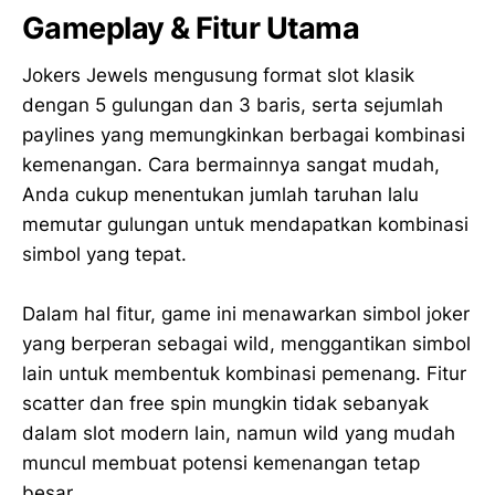
Gameplay & Fitur Utama
Jokers Jewels mengusung format slot klasik
dengan 5 gulungan dan 3 baris, serta sejumlah
paylines yang memungkinkan berbagai kombinasi
kemenangan. Cara bermainnya sangat mudah,
Anda cukup menentukan jumlah taruhan lalu
memutar gulungan untuk mendapatkan kombinasi
simbol yang tepat.
Dalam hal fitur, game ini menawarkan simbol joker
yang berperan sebagai wild, menggantikan simbol
lain untuk membentuk kombinasi pemenang. Fitur
scatter dan free spin mungkin tidak sebanyak
dalam slot modern lain, namun wild yang mudah
muncul membuat potensi kemenangan tetap
besar.