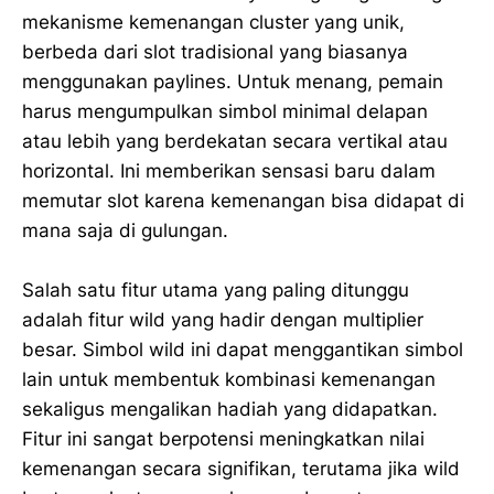
mekanisme kemenangan cluster yang unik,
berbeda dari slot tradisional yang biasanya
menggunakan paylines. Untuk menang, pemain
harus mengumpulkan simbol minimal delapan
atau lebih yang berdekatan secara vertikal atau
horizontal. Ini memberikan sensasi baru dalam
memutar slot karena kemenangan bisa didapat di
mana saja di gulungan.
Salah satu fitur utama yang paling ditunggu
adalah fitur wild yang hadir dengan multiplier
besar. Simbol wild ini dapat menggantikan simbol
lain untuk membentuk kombinasi kemenangan
sekaligus mengalikan hadiah yang didapatkan.
Fitur ini sangat berpotensi meningkatkan nilai
kemenangan secara signifikan, terutama jika wild