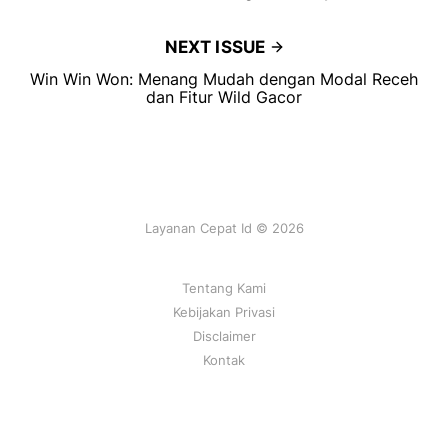
NEXT ISSUE
Win Win Won: Menang Mudah dengan Modal Receh
dan Fitur Wild Gacor
Layanan Cepat Id © 2026
Tentang Kami
Kebijakan Privasi
Disclaimer
Kontak