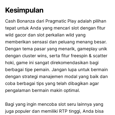
Kesimpulan
Cash Bonanza dari Pragmatic Play adalah pilihan
tepat untuk Anda yang mencari slot dengan fitur
wild gacor dan slot perkalian wild yang
memberikan sensasi dan peluang menang besar.
Dengan tema pasar yang menarik, gameplay unik
dengan cluster wins, serta fitur freespin & scatter
hoki, game ini sangat direkomendasikan bagi
berbagai tipe pemain. Jangan lupa untuk bermain
dengan strategi manajemen modal yang baik dan
coba berbagai tips yang telah dibagikan agar
pengalaman bermain makin optimal.
Bagi yang ingin mencoba slot seru lainnya yang
juga populer dan memiliki RTP tinggi, Anda bisa