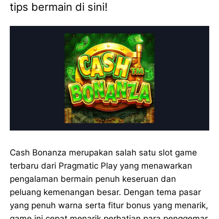
tips bermain di sini!
Cash Bonanza merupakan salah satu slot game
terbaru dari Pragmatic Play yang menawarkan
pengalaman bermain penuh keseruan dan
peluang kemenangan besar. Dengan tema pasar
yang penuh warna serta fitur bonus yang menarik,
game ini cepat menarik perhatian para penggemar