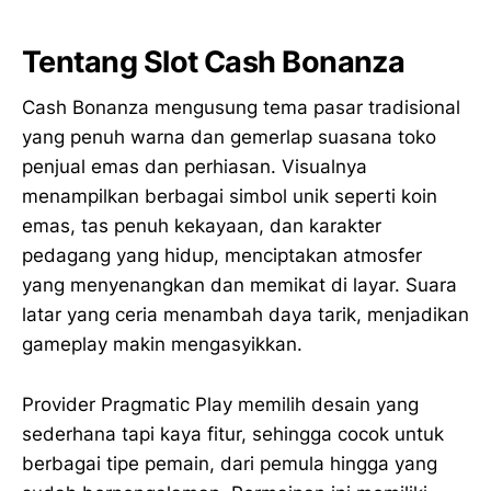
Tentang Slot Cash Bonanza
Cash Bonanza mengusung tema pasar tradisional
yang penuh warna dan gemerlap suasana toko
penjual emas dan perhiasan. Visualnya
menampilkan berbagai simbol unik seperti koin
emas, tas penuh kekayaan, dan karakter
pedagang yang hidup, menciptakan atmosfer
yang menyenangkan dan memikat di layar. Suara
latar yang ceria menambah daya tarik, menjadikan
gameplay makin mengasyikkan.
Provider Pragmatic Play memilih desain yang
sederhana tapi kaya fitur, sehingga cocok untuk
berbagai tipe pemain, dari pemula hingga yang