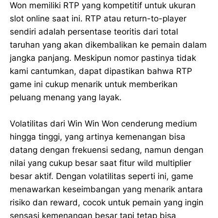
Won memiliki RTP yang kompetitif untuk ukuran
slot online saat ini. RTP atau return-to-player
sendiri adalah persentase teoritis dari total
taruhan yang akan dikembalikan ke pemain dalam
jangka panjang. Meskipun nomor pastinya tidak
kami cantumkan, dapat dipastikan bahwa RTP
game ini cukup menarik untuk memberikan
peluang menang yang layak.
Volatilitas dari Win Win Won cenderung medium
hingga tinggi, yang artinya kemenangan bisa
datang dengan frekuensi sedang, namun dengan
nilai yang cukup besar saat fitur wild multiplier
besar aktif. Dengan volatilitas seperti ini, game
menawarkan keseimbangan yang menarik antara
risiko dan reward, cocok untuk pemain yang ingin
sensasi kemenangan besar tapi tetap bisa