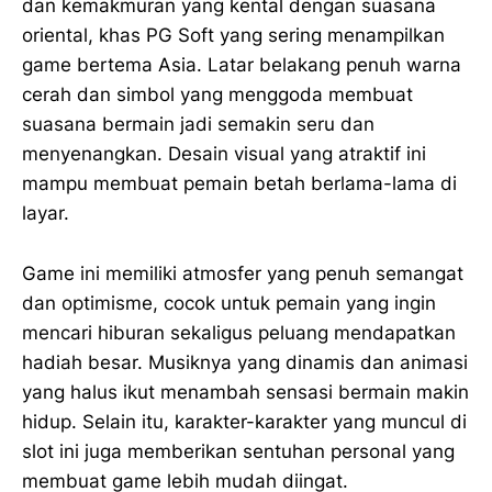
dan kemakmuran yang kental dengan suasana
oriental, khas PG Soft yang sering menampilkan
game bertema Asia. Latar belakang penuh warna
cerah dan simbol yang menggoda membuat
suasana bermain jadi semakin seru dan
menyenangkan. Desain visual yang atraktif ini
mampu membuat pemain betah berlama-lama di
layar.
Game ini memiliki atmosfer yang penuh semangat
dan optimisme, cocok untuk pemain yang ingin
mencari hiburan sekaligus peluang mendapatkan
hadiah besar. Musiknya yang dinamis dan animasi
yang halus ikut menambah sensasi bermain makin
hidup. Selain itu, karakter-karakter yang muncul di
slot ini juga memberikan sentuhan personal yang
membuat game lebih mudah diingat.