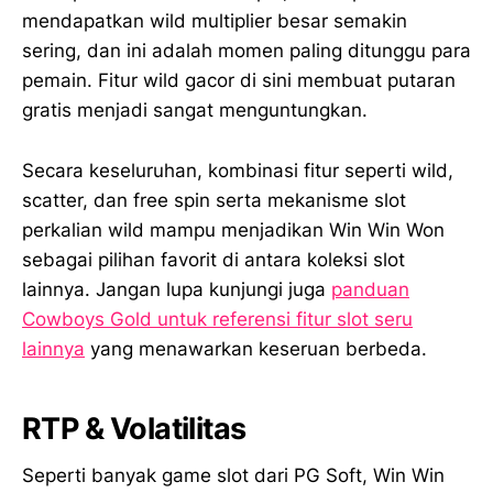
mendapatkan wild multiplier besar semakin
sering, dan ini adalah momen paling ditunggu para
pemain. Fitur wild gacor di sini membuat putaran
gratis menjadi sangat menguntungkan.
Secara keseluruhan, kombinasi fitur seperti wild,
scatter, dan free spin serta mekanisme slot
perkalian wild mampu menjadikan Win Win Won
sebagai pilihan favorit di antara koleksi slot
lainnya. Jangan lupa kunjungi juga
panduan
Cowboys Gold untuk referensi fitur slot seru
lainnya
yang menawarkan keseruan berbeda.
RTP & Volatilitas
Seperti banyak game slot dari PG Soft, Win Win