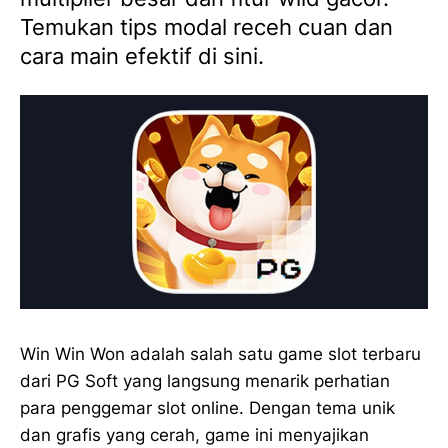
Temukan tips modal receh cuan dan
cara main efektif di sini.
Win Win Won adalah salah satu game slot terbaru
dari PG Soft yang langsung menarik perhatian
para penggemar slot online. Dengan tema unik
dan grafis yang cerah, game ini menyajikan