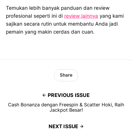
Temukan lebih banyak panduan dan review
profesional seperti ini di
review lainnya
yang kami
sajikan secara rutin untuk membantu Anda jadi
pemain yang makin cerdas dan cuan.
Share
PREVIOUS ISSUE
Cash Bonanza dengan Freespin & Scatter Hoki, Raih
Jackpot Besar!
NEXT ISSUE