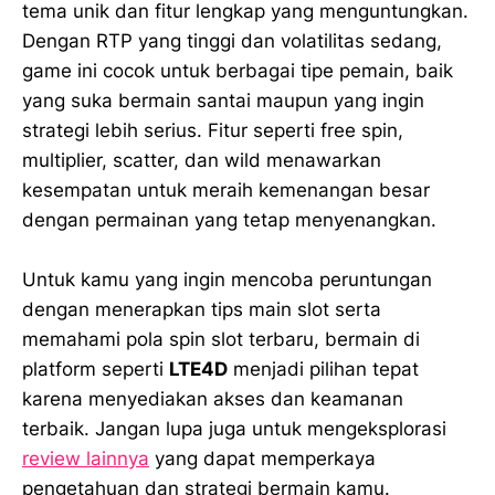
tema unik dan fitur lengkap yang menguntungkan.
Dengan RTP yang tinggi dan volatilitas sedang,
game ini cocok untuk berbagai tipe pemain, baik
yang suka bermain santai maupun yang ingin
strategi lebih serius. Fitur seperti free spin,
multiplier, scatter, dan wild menawarkan
kesempatan untuk meraih kemenangan besar
dengan permainan yang tetap menyenangkan.
Untuk kamu yang ingin mencoba peruntungan
dengan menerapkan tips main slot serta
memahami pola spin slot terbaru, bermain di
platform seperti
LTE4D
menjadi pilihan tepat
karena menyediakan akses dan keamanan
terbaik. Jangan lupa juga untuk mengeksplorasi
review lainnya
yang dapat memperkaya
pengetahuan dan strategi bermain kamu.