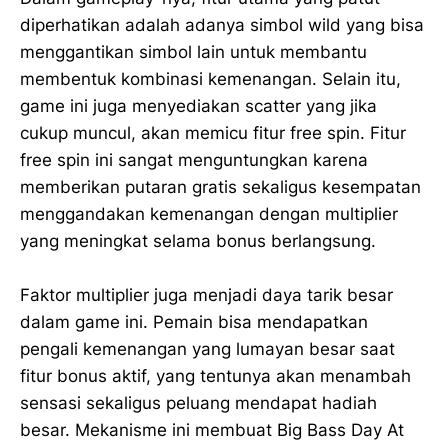
diperhatikan adalah adanya simbol wild yang bisa
menggantikan simbol lain untuk membantu
membentuk kombinasi kemenangan. Selain itu,
game ini juga menyediakan scatter yang jika
cukup muncul, akan memicu fitur free spin. Fitur
free spin ini sangat menguntungkan karena
memberikan putaran gratis sekaligus kesempatan
menggandakan kemenangan dengan multiplier
yang meningkat selama bonus berlangsung.
Faktor multiplier juga menjadi daya tarik besar
dalam game ini. Pemain bisa mendapatkan
pengali kemenangan yang lumayan besar saat
fitur bonus aktif, yang tentunya akan menambah
sensasi sekaligus peluang mendapat hadiah
besar. Mekanisme ini membuat Big Bass Day At