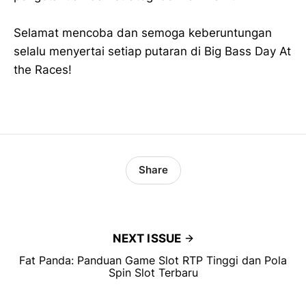
Selamat mencoba dan semoga keberuntungan
selalu menyertai setiap putaran di Big Bass Day At
the Races!
Share
NEXT ISSUE
Fat Panda: Panduan Game Slot RTP Tinggi dan Pola
Spin Slot Terbaru