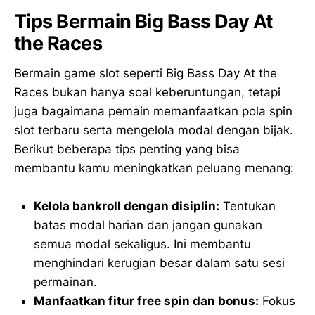
Tips Bermain Big Bass Day At
the Races
Bermain game slot seperti Big Bass Day At the
Races bukan hanya soal keberuntungan, tetapi
juga bagaimana pemain memanfaatkan pola spin
slot terbaru serta mengelola modal dengan bijak.
Berikut beberapa tips penting yang bisa
membantu kamu meningkatkan peluang menang:
Kelola bankroll dengan disiplin:
Tentukan
batas modal harian dan jangan gunakan
semua modal sekaligus. Ini membantu
menghindari kerugian besar dalam satu sesi
permainan.
Manfaatkan fitur free spin dan bonus:
Fokus