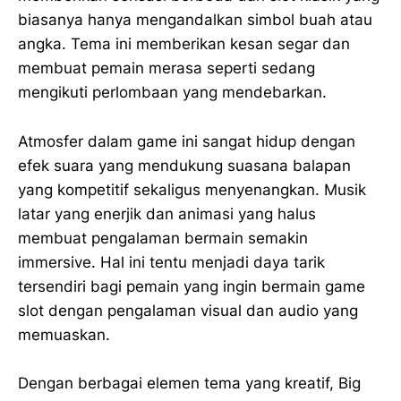
biasanya hanya mengandalkan simbol buah atau
angka. Tema ini memberikan kesan segar dan
membuat pemain merasa seperti sedang
mengikuti perlombaan yang mendebarkan.
Atmosfer dalam game ini sangat hidup dengan
efek suara yang mendukung suasana balapan
yang kompetitif sekaligus menyenangkan. Musik
latar yang enerjik dan animasi yang halus
membuat pengalaman bermain semakin
immersive. Hal ini tentu menjadi daya tarik
tersendiri bagi pemain yang ingin bermain game
slot dengan pengalaman visual dan audio yang
memuaskan.
Dengan berbagai elemen tema yang kreatif, Big