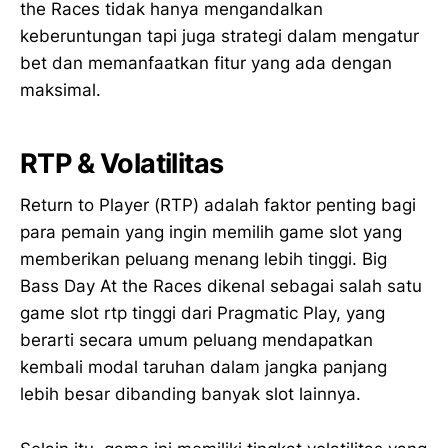
the Races tidak hanya mengandalkan
keberuntungan tapi juga strategi dalam mengatur
bet dan memanfaatkan fitur yang ada dengan
maksimal.
RTP & Volatilitas
Return to Player (RTP) adalah faktor penting bagi
para pemain yang ingin memilih game slot yang
memberikan peluang menang lebih tinggi. Big
Bass Day At the Races dikenal sebagai salah satu
game slot rtp tinggi dari Pragmatic Play, yang
berarti secara umum peluang mendapatkan
kembali modal taruhan dalam jangka panjang
lebih besar dibanding banyak slot lainnya.