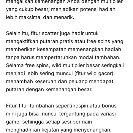
mengalikan kemenangan Anda dengan multiplier
yang cukup besar, menjadikan potensi hadiah
lebih maksimal dan menarik.
Selain itu, fitur scatter juga hadir untuk
mengaktifkan putaran gratis atau free spins yang
memberikan kesempatan memenangkan hadiah
tanpa harus mempertaruhkan modal tambahan.
Selama free spins, wild multiplier besar seringkali
menjadi lebih sering muncul (fitur wild gacor),
menambah keseruan dan peluang mendapat
putaran dengan kemenangan besar.
Fitur-fitur tambahan seperti respin atau bonus
mini juga bisa muncul tergantung pada variasi
game, sehingga setiap sesi bermain
menghadirkan kejutan yang menyenangkan.