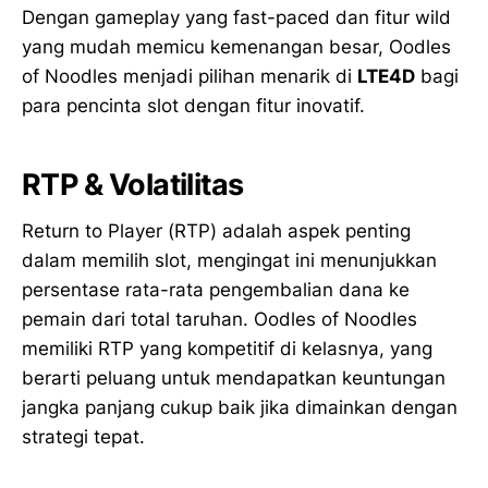
Dengan gameplay yang fast-paced dan fitur wild
yang mudah memicu kemenangan besar, Oodles
of Noodles menjadi pilihan menarik di
LTE4D
bagi
para pencinta slot dengan fitur inovatif.
RTP & Volatilitas
Return to Player (RTP) adalah aspek penting
dalam memilih slot, mengingat ini menunjukkan
persentase rata-rata pengembalian dana ke
pemain dari total taruhan. Oodles of Noodles
memiliki RTP yang kompetitif di kelasnya, yang
berarti peluang untuk mendapatkan keuntungan
jangka panjang cukup baik jika dimainkan dengan
strategi tepat.