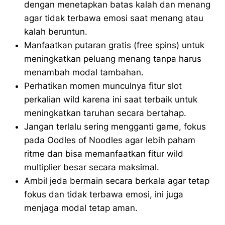
dengan menetapkan batas kalah dan menang
agar tidak terbawa emosi saat menang atau
kalah beruntun.
Manfaatkan putaran gratis (free spins) untuk
meningkatkan peluang menang tanpa harus
menambah modal tambahan.
Perhatikan momen munculnya fitur slot
perkalian wild karena ini saat terbaik untuk
meningkatkan taruhan secara bertahap.
Jangan terlalu sering mengganti game, fokus
pada Oodles of Noodles agar lebih paham
ritme dan bisa memanfaatkan fitur wild
multiplier besar secara maksimal.
Ambil jeda bermain secara berkala agar tetap
fokus dan tidak terbawa emosi, ini juga
menjaga modal tetap aman.