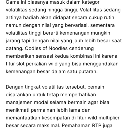
Game ini biasanya masuk dalam kategori
volatilitas sedang hingga tinggi. Volatilitas sedang
artinya hadiah akan didapat secara cukup rutin
namun dengan nilai yang bervariasi, sementara
volatilitas tinggi berarti kemenangan mungkin
jarang tapi dengan nilai yang jauh lebih besar saat
datang. Oodles of Noodles cenderung
memberikan sensasi kedua kombinasi ini karena
fitur slot perkalian wild yang bisa menggandakan
kemenangan besar dalam satu putaran.
Dengan tingkat volatilitas tersebut, pemain
disarankan untuk tetap memperhatikan
manajemen modal selama bermain agar bisa
menikmati permainan lebih lama dan
memanfaatkan kesempatan di fitur wild multiplier
besar secara maksimal. Pemahaman RTP juga