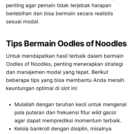
penting agar pemain tidak terjebak harapan
berlebihan dan bisa bermain secara realistis
sesuai modal.
Tips Bermain Oodles of Noodles
Untuk mendapatkan hasil terbaik dalam bermain
Oodles of Noodles, penting menerapkan strategi
dan manajemen modal yang tepat. Berikut
beberapa tips yang bisa membantu Anda meraih
keuntungan optimal di slot ini:
Mulailah dengan taruhan kecil untuk mengenal
pola putaran dan frekuensi fitur wild gacor
agar dapat memprediksi momentum terbaik.
Kelola bankroll dengan disiplin, misalnya