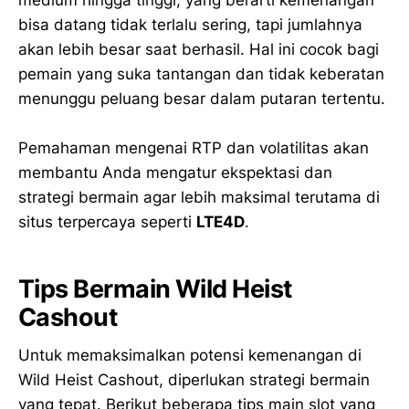
medium hingga tinggi, yang berarti kemenangan
bisa datang tidak terlalu sering, tapi jumlahnya
akan lebih besar saat berhasil. Hal ini cocok bagi
pemain yang suka tantangan dan tidak keberatan
menunggu peluang besar dalam putaran tertentu.
Pemahaman mengenai RTP dan volatilitas akan
membantu Anda mengatur ekspektasi dan
strategi bermain agar lebih maksimal terutama di
situs terpercaya seperti
LTE4D
.
Tips Bermain Wild Heist
Cashout
Untuk memaksimalkan potensi kemenangan di
Wild Heist Cashout, diperlukan strategi bermain
yang tepat. Berikut beberapa tips main slot yang