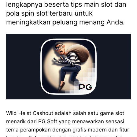
lengkapnya beserta tips main slot dan
pola spin slot terbaru untuk
meningkatkan peluang menang Anda.
Wild Heist Cashout adalah salah satu game slot
menarik dari PG Soft yang menawarkan sensasi
tema perampokan dengan grafis modern dan fitur