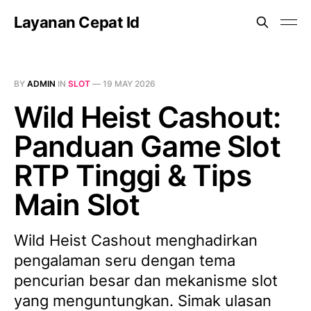
Layanan Cepat Id
BY
ADMIN
IN
SLOT
—
19 MAY 2026
Wild Heist Cashout:
Panduan Game Slot
RTP Tinggi & Tips
Main Slot
Wild Heist Cashout menghadirkan
pengalaman seru dengan tema
pencurian besar dan mekanisme slot
yang menguntungkan. Simak ulasan