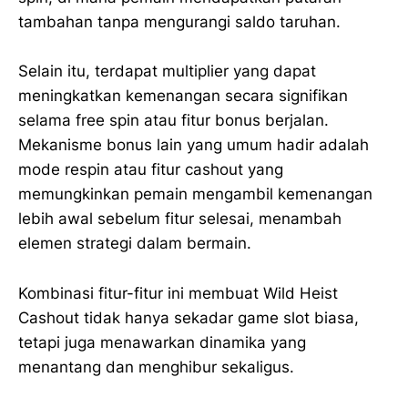
tambahan tanpa mengurangi saldo taruhan.
Selain itu, terdapat multiplier yang dapat
meningkatkan kemenangan secara signifikan
selama free spin atau fitur bonus berjalan.
Mekanisme bonus lain yang umum hadir adalah
mode respin atau fitur cashout yang
memungkinkan pemain mengambil kemenangan
lebih awal sebelum fitur selesai, menambah
elemen strategi dalam bermain.
Kombinasi fitur-fitur ini membuat Wild Heist
Cashout tidak hanya sekadar game slot biasa,
tetapi juga menawarkan dinamika yang
menantang dan menghibur sekaligus.