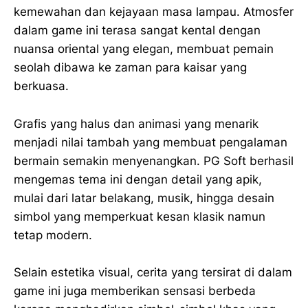
kemewahan dan kejayaan masa lampau. Atmosfer
dalam game ini terasa sangat kental dengan
nuansa oriental yang elegan, membuat pemain
seolah dibawa ke zaman para kaisar yang
berkuasa.
Grafis yang halus dan animasi yang menarik
menjadi nilai tambah yang membuat pengalaman
bermain semakin menyenangkan. PG Soft berhasil
mengemas tema ini dengan detail yang apik,
mulai dari latar belakang, musik, hingga desain
simbol yang memperkuat kesan klasik namun
tetap modern.
Selain estetika visual, cerita yang tersirat di dalam
game ini juga memberikan sensasi berbeda