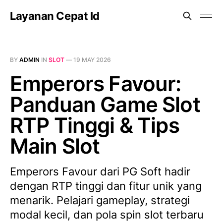
Layanan Cepat Id
BY
ADMIN
IN
SLOT
—
19 MAY 2026
Emperors Favour:
Panduan Game Slot
RTP Tinggi & Tips
Main Slot
Emperors Favour dari PG Soft hadir
dengan RTP tinggi dan fitur unik yang
menarik. Pelajari gameplay, strategi
modal kecil, dan pola spin slot terbaru