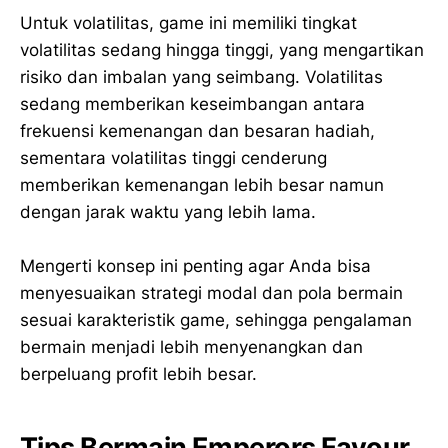
Untuk volatilitas, game ini memiliki tingkat
volatilitas sedang hingga tinggi, yang mengartikan
risiko dan imbalan yang seimbang. Volatilitas
sedang memberikan keseimbangan antara
frekuensi kemenangan dan besaran hadiah,
sementara volatilitas tinggi cenderung
memberikan kemenangan lebih besar namun
dengan jarak waktu yang lebih lama.
Mengerti konsep ini penting agar Anda bisa
menyesuaikan strategi modal dan pola bermain
sesuai karakteristik game, sehingga pengalaman
bermain menjadi lebih menyenangkan dan
berpeluang profit lebih besar.
Tips Bermain Emperors Favour