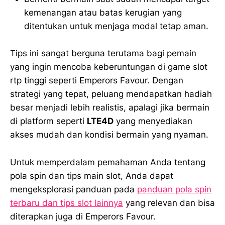
kemenangan atau batas kerugian yang
ditentukan untuk menjaga modal tetap aman.
Tips ini sangat berguna terutama bagi pemain
yang ingin mencoba keberuntungan di game slot
rtp tinggi seperti Emperors Favour. Dengan
strategi yang tepat, peluang mendapatkan hadiah
besar menjadi lebih realistis, apalagi jika bermain
di platform seperti
LTE4D
yang menyediakan
akses mudah dan kondisi bermain yang nyaman.
Untuk memperdalam pemahaman Anda tentang
pola spin dan tips main slot, Anda dapat
mengeksplorasi panduan pada
panduan pola spin
terbaru dan tips slot lainnya
yang relevan dan bisa
diterapkan juga di Emperors Favour.