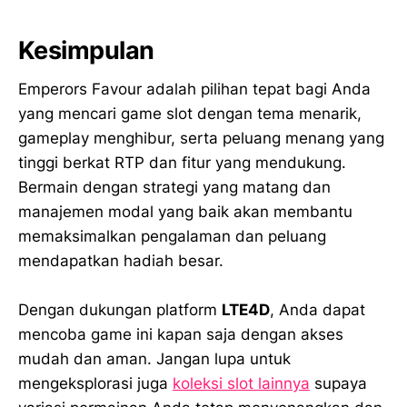
Kesimpulan
Emperors Favour adalah pilihan tepat bagi Anda
yang mencari game slot dengan tema menarik,
gameplay menghibur, serta peluang menang yang
tinggi berkat RTP dan fitur yang mendukung.
Bermain dengan strategi yang matang dan
manajemen modal yang baik akan membantu
memaksimalkan pengalaman dan peluang
mendapatkan hadiah besar.
Dengan dukungan platform
LTE4D
, Anda dapat
mencoba game ini kapan saja dengan akses
mudah dan aman. Jangan lupa untuk
mengeksplorasi juga
koleksi slot lainnya
supaya