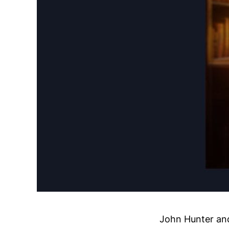
John Hunter and