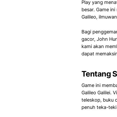
Play yang mena
besar. Game ini
Galileo, ilmuwa
Bagi penggemar 
gacor, John Hunt
kami akan memb
dapat memaksim
Tentang S
Game ini memba
Galileo Galilei
teleskop, buku 
penuh teka-teki