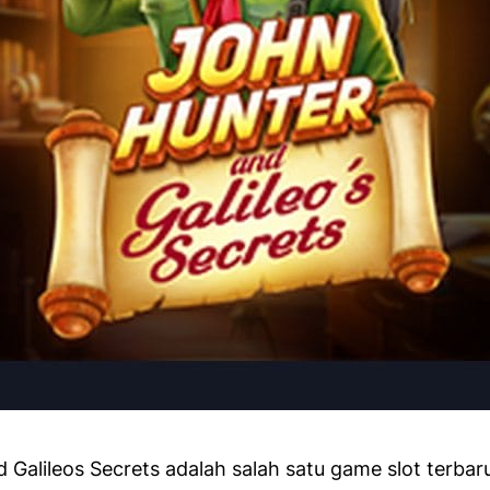
 Galileos Secrets adalah salah satu game slot terbar