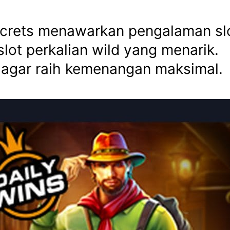
ecrets menawarkan pengalaman slo
slot perkalian wild yang menarik.
 agar raih kemenangan maksimal.