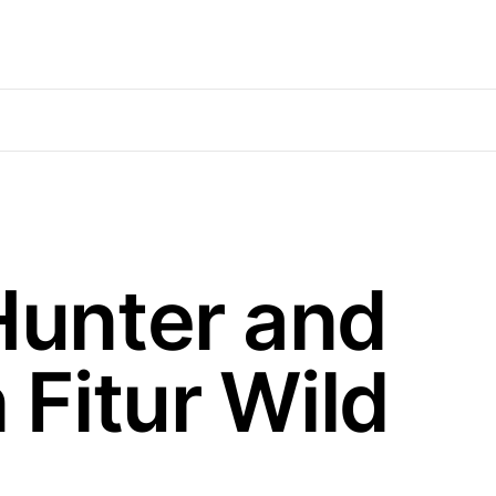
Hunter and
 Fitur Wild