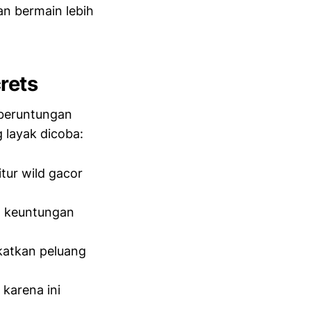
n bermain lebih
rets
beruntungan
 layak dicoba:
tur wild gacor
n keuntungan
gkatkan peluang
 karena ini