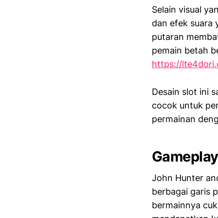
Selain visual y
dan efek suara
putaran membaw
pemain betah b
https://lte4dori
Desain slot ini
cocok untuk pe
permainan deng
Gameplay 
John Hunter an
berbagai garis
bermainnya cuk