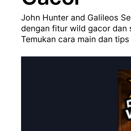
John Hunter and Galileos S
dengan fitur wild gacor dan 
Temukan cara main dan tips