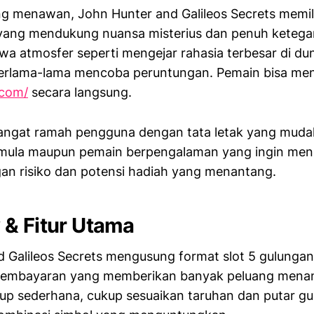
ang menawan, John Hunter and Galileos Secrets memil
 yang mendukung nuansa misterius dan penuh ketega
a atmosfer seperti mengejar rahasia terbesar di du
erlama-lama mencoba peruntungan. Pemain bisa me
.com/
secara langsung.
 sangat ramah pengguna dengan tata letak yang muda
mula maupun pemain berpengalaman yang ingin men
an risiko dan potensi hadiah yang menantang.
& Fitur Utama
d Galileos Secrets mengusung format slot 5 gulunga
 pembayaran yang memberikan banyak peluang mena
up sederhana, cukup sesuaikan taruhan dan putar gu