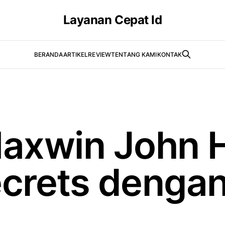
Layanan Cepat Id
BERANDA
ARTIKEL
REVIEW
TENTANG KAMI
KONTAK
Maxwin John 
ecrets dengan