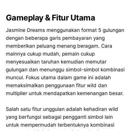
Gameplay & Fitur Utama
Jasmine Dreams menggunakan format 5 gulungan
dengan beberapa garis pembayaran yang
memberikan peluang menang beragam. Cara
mainnya cukup mudah, pemain cukup
menyesuaikan taruhan kemudian memutar
gulungan dan menunggu simbol-simbol kombinasi
muncul. Fokus utama dalam game ini adalah
memaksimalkan penggunaan fitur wild dan
multiplier untuk mendapatkan kemenangan besar.
Salah satu fitur unggulan adalah kehadiran wild
yang berfungsi sebagai pengganti simbol lain
untuk mempermudah terbentuknya kombinasi