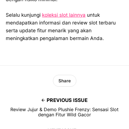
Selalu kunjungi
koleksi slot lainnya
untuk
mendapatkan informasi dan review slot terbaru
serta update fitur menarik yang akan
meningkatkan pengalaman bermain Anda.
Share
PREVIOUS ISSUE
Review Jujur & Demo Plushie Frenzy: Sensasi Slot
dengan Fitur Wild Gacor