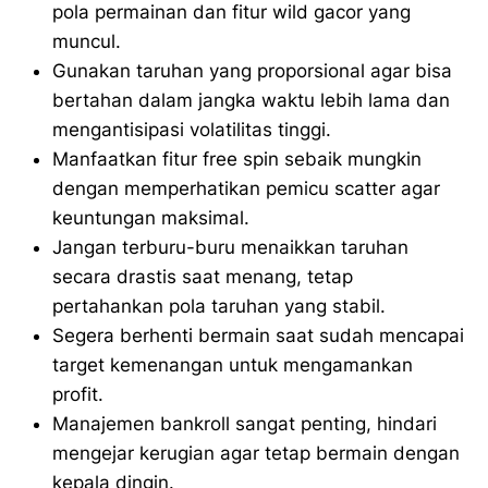
pola permainan dan fitur wild gacor yang
muncul.
Gunakan taruhan yang proporsional agar bisa
bertahan dalam jangka waktu lebih lama dan
mengantisipasi volatilitas tinggi.
Manfaatkan fitur free spin sebaik mungkin
dengan memperhatikan pemicu scatter agar
keuntungan maksimal.
Jangan terburu-buru menaikkan taruhan
secara drastis saat menang, tetap
pertahankan pola taruhan yang stabil.
Segera berhenti bermain saat sudah mencapai
target kemenangan untuk mengamankan
profit.
Manajemen bankroll sangat penting, hindari
mengejar kerugian agar tetap bermain dengan
kepala dingin.