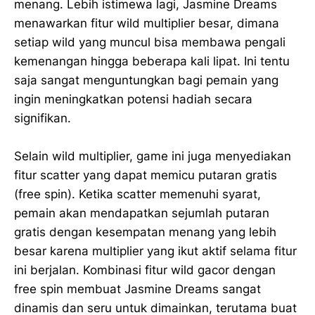
menang. Lebih istimewa lagi, Jasmine Dreams
menawarkan fitur wild multiplier besar, dimana
setiap wild yang muncul bisa membawa pengali
kemenangan hingga beberapa kali lipat. Ini tentu
saja sangat menguntungkan bagi pemain yang
ingin meningkatkan potensi hadiah secara
signifikan.
Selain wild multiplier, game ini juga menyediakan
fitur scatter yang dapat memicu putaran gratis
(free spin). Ketika scatter memenuhi syarat,
pemain akan mendapatkan sejumlah putaran
gratis dengan kesempatan menang yang lebih
besar karena multiplier yang ikut aktif selama fitur
ini berjalan. Kombinasi fitur wild gacor dengan
free spin membuat Jasmine Dreams sangat
dinamis dan seru untuk dimainkan, terutama buat