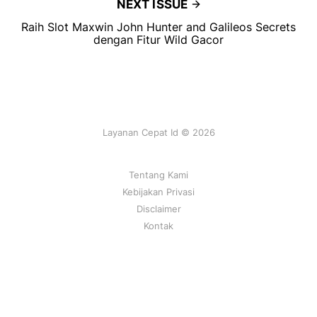
NEXT ISSUE
Raih Slot Maxwin John Hunter and Galileos Secrets
dengan Fitur Wild Gacor
Layanan Cepat Id © 2026
Tentang Kami
Kebijakan Privasi
Disclaimer
Kontak