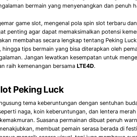
ngalaman bermain yang menyenangkan dan penuh h
emar game slot, mengenal pola spin slot terbaru dan
gat penting agar dapat memaksimalkan potensi kem
mi akan membahas secara lengkap tentang Peking Luck,
 hingga tips bermain yang bisa diterapkan oleh pem
alaman. Jangan lewatkan kesempatan untuk mengeta
 dan raih kemenangan bersama
LTE4D
.
lot Peking Luck
ngusung tema keberuntungan dengan sentuhan buda
eperti naga, koin keberuntungan, dan lentera merah
emakmuran. Suasana permainan dibuat penuh warna
enakjubkan, membuat pemain serasa berada di festiva