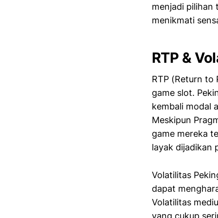
menjadi pilihan
menikmati sensa
RTP & Vola
RTP (Return to 
game slot. Peki
kembali modal a
Meskipun Pragma
game mereka ter
layak dijadikan 
Volatilitas Pek
dapat menghara
Volatilitas me
yang cukup seri