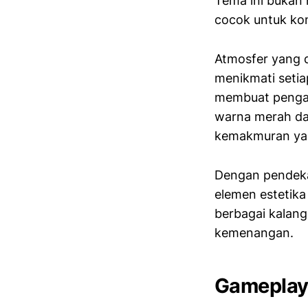
Tema ini bukan 
cocok untuk ko
Atmosfer yang 
menikmati setia
membuat pengal
warna merah da
kemakmuran yang
Dengan pendeka
elemen estetika
berbagai kalang
kemenangan.
Gameplay 