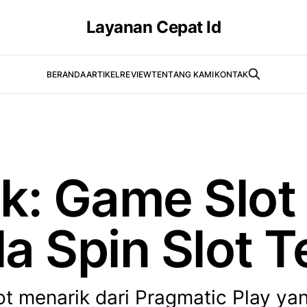
Layanan Cepat Id
BERANDA
ARTIKEL
REVIEW
TENTANG KAMI
KONTAK
k: Game Slot
a Spin Slot T
t menarik dari Pragmatic Play ya