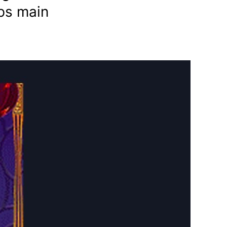
ps main