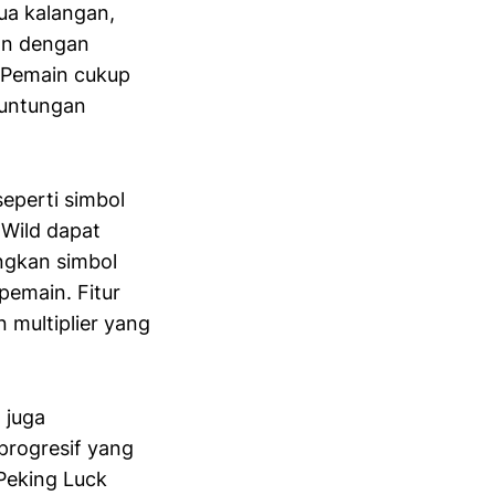
ua kalangan,
an dengan
 Pemain cukup
runtungan
eperti simbol
Wild dapat
ngkan simbol
pemain. Fitur
multiplier yang
 juga
progresif yang
Peking Luck