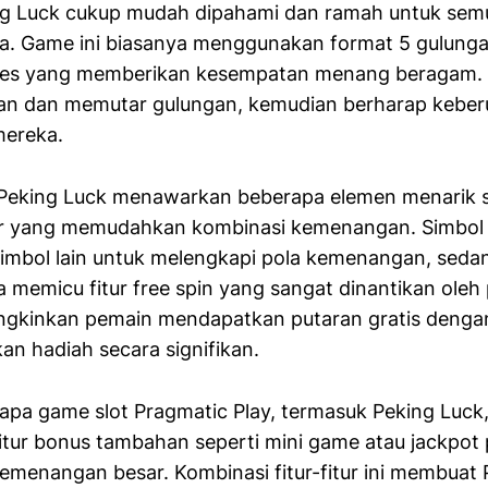
g Luck cukup mudah dipahami dan ramah untuk sem
a. Game ini biasanya menggunakan format 5 gulung
nes yang memberikan kesempatan menang beragam.
an dan memutar gulungan, kemudian berharap kebe
mereka.
, Peking Luck menawarkan beberapa elemen menarik s
er yang memudahkan kombinasi kemenangan. Simbol 
imbol lain untuk melengkapi pola kemenangan, seda
a memicu fitur free spin yang sangat dinantikan oleh 
ngkinkan pemain mendapatkan putaran gratis dengan 
an hadiah secara signifikan.
erapa game slot Pragmatic Play, termasuk Peking Luck,
tur bonus tambahan seperti mini game atau jackpot 
menangan besar. Kombinasi fitur-fitur ini membuat 