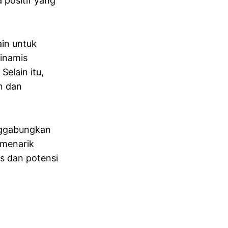
 positif yang
in untuk
dinamis
elain itu,
n dan
nggabungkan
 menarik
s dan potensi