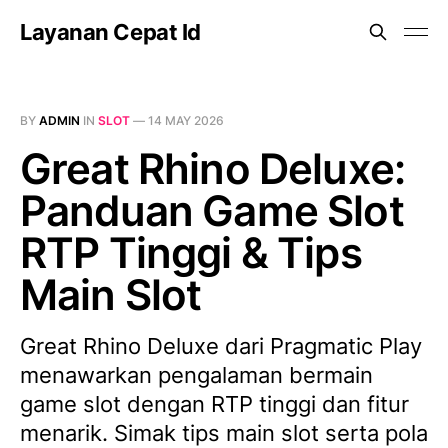
Layanan Cepat Id
BY
ADMIN
IN
SLOT
—
14 MAY 2026
Great Rhino Deluxe:
Panduan Game Slot
RTP Tinggi & Tips
Main Slot
Great Rhino Deluxe dari Pragmatic Play
menawarkan pengalaman bermain
game slot dengan RTP tinggi dan fitur
menarik. Simak tips main slot serta pola