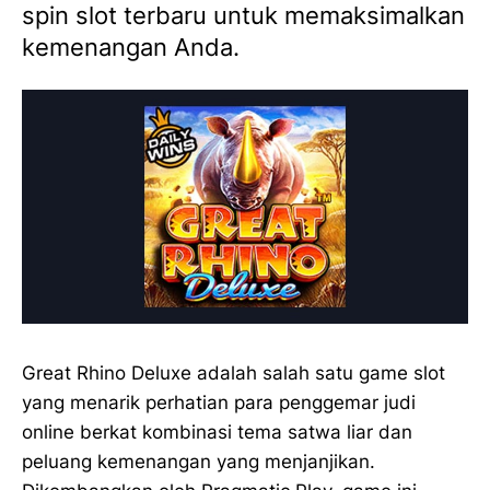
spin slot terbaru untuk memaksimalkan
kemenangan Anda.
Great Rhino Deluxe adalah salah satu game slot
yang menarik perhatian para penggemar judi
online berkat kombinasi tema satwa liar dan
peluang kemenangan yang menjanjikan.