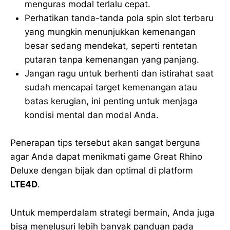
menguras modal terlalu cepat.
Perhatikan tanda-tanda pola spin slot terbaru
yang mungkin menunjukkan kemenangan
besar sedang mendekat, seperti rentetan
putaran tanpa kemenangan yang panjang.
Jangan ragu untuk berhenti dan istirahat saat
sudah mencapai target kemenangan atau
batas kerugian, ini penting untuk menjaga
kondisi mental dan modal Anda.
Penerapan tips tersebut akan sangat berguna
agar Anda dapat menikmati game Great Rhino
Deluxe dengan bijak dan optimal di platform
LTE4D
.
Untuk memperdalam strategi bermain, Anda juga
bisa menelusuri lebih banyak panduan pada