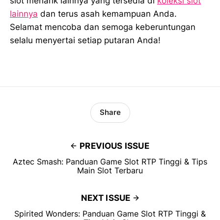
slot menarik lainnya yang tersedia di
koleksi slot
lainnya
dan terus asah kemampuan Anda.
Selamat mencoba dan semoga keberuntungan
selalu menyertai setiap putaran Anda!
Share
PREVIOUS ISSUE
Aztec Smash: Panduan Game Slot RTP Tinggi & Tips
Main Slot Terbaru
NEXT ISSUE
Spirited Wonders: Panduan Game Slot RTP Tinggi &