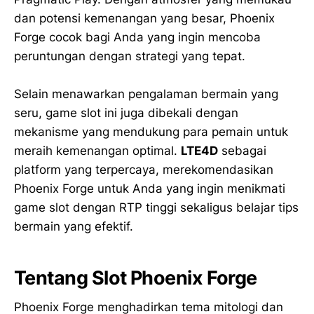
dan potensi kemenangan yang besar, Phoenix
Forge cocok bagi Anda yang ingin mencoba
peruntungan dengan strategi yang tepat.
Selain menawarkan pengalaman bermain yang
seru, game slot ini juga dibekali dengan
mekanisme yang mendukung para pemain untuk
meraih kemenangan optimal.
LTE4D
sebagai
platform yang terpercaya, merekomendasikan
Phoenix Forge untuk Anda yang ingin menikmati
game slot dengan RTP tinggi sekaligus belajar tips
bermain yang efektif.
Tentang Slot Phoenix Forge
Phoenix Forge menghadirkan tema mitologi dan