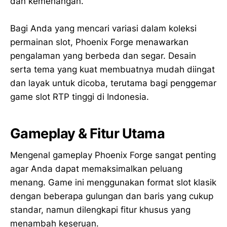
dan kemenangan.
Bagi Anda yang mencari variasi dalam koleksi
permainan slot, Phoenix Forge menawarkan
pengalaman yang berbeda dan segar. Desain
serta tema yang kuat membuatnya mudah diingat
dan layak untuk dicoba, terutama bagi penggemar
game slot RTP tinggi di Indonesia.
Gameplay & Fitur Utama
Mengenal gameplay Phoenix Forge sangat penting
agar Anda dapat memaksimalkan peluang
menang. Game ini menggunakan format slot klasik
dengan beberapa gulungan dan baris yang cukup
standar, namun dilengkapi fitur khusus yang
menambah keseruan.