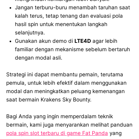
Jangan terburu-buru menambah taruhan saat
kalah terus, tetap tenang dan evaluasi pola
hasil spin untuk menentukan langkah
selanjutnya.
Gunakan akun demo di
LTE4D
agar lebih
familiar dengan mekanisme sebelum bertaruh
dengan modal asli.
Strategi ini dapat membantu pemain, terutama
pemula, untuk lebih efektif dalam menggunakan
modal dan meningkatkan peluang kemenangan
saat bermain Krakens Sky Bounty.
Bagi Anda yang ingin memperdalam teknik
bermain, kami juga menyarankan melihat panduan
pola spin slot terbaru di game Fat Panda
yang