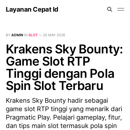
Layanan Cepat Id
BY
ADMIN
IN
SLOT
—
20 MAY 2026
Krakens Sky Bounty:
Game Slot RTP
Tinggi dengan Pola
Spin Slot Terbaru
Krakens Sky Bounty hadir sebagai
game slot RTP tinggi yang menarik dari
Pragmatic Play. Pelajari gameplay, fitur,
dan tips main slot termasuk pola spin