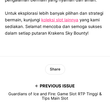
Untuk eksplorasi lebih banyak pilihan dan strategi
bermain, kunjungi
koleksi slot lainnya
yang kami
sediakan. Selamat mencoba dan semoga sukses
dalam setiap putaran Krakens Sky Bounty!
Share
PREVIOUS ISSUE
Guardians of Ice and Fire: Game Slot RTP Tinggi &
Tips Main Slot