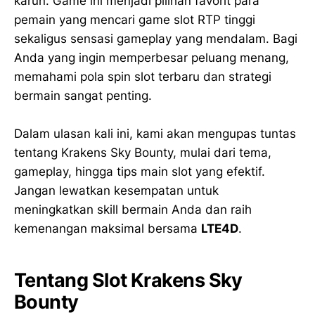
karun. Game ini menjadi pilihan favorit para
pemain yang mencari game slot RTP tinggi
sekaligus sensasi gameplay yang mendalam. Bagi
Anda yang ingin memperbesar peluang menang,
memahami pola spin slot terbaru dan strategi
bermain sangat penting.
Dalam ulasan kali ini, kami akan mengupas tuntas
tentang Krakens Sky Bounty, mulai dari tema,
gameplay, hingga tips main slot yang efektif.
Jangan lewatkan kesempatan untuk
meningkatkan skill bermain Anda dan raih
kemenangan maksimal bersama
LTE4D
.
Tentang Slot Krakens Sky
Bounty