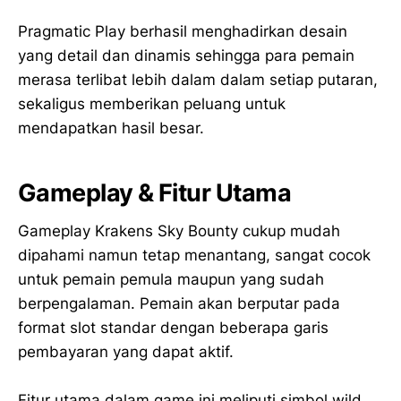
Pragmatic Play berhasil menghadirkan desain
yang detail dan dinamis sehingga para pemain
merasa terlibat lebih dalam dalam setiap putaran,
sekaligus memberikan peluang untuk
mendapatkan hasil besar.
Gameplay & Fitur Utama
Gameplay Krakens Sky Bounty cukup mudah
dipahami namun tetap menantang, sangat cocok
untuk pemain pemula maupun yang sudah
berpengalaman. Pemain akan berputar pada
format slot standar dengan beberapa garis
pembayaran yang dapat aktif.
Fitur utama dalam game ini meliputi simbol wild