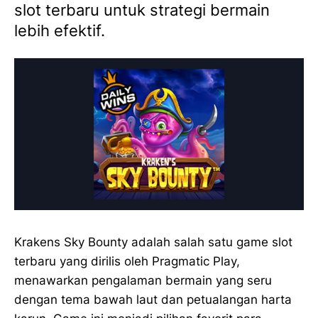
slot terbaru untuk strategi bermain
lebih efektif.
Krakens Sky Bounty adalah salah satu game slot
terbaru yang dirilis oleh Pragmatic Play,
menawarkan pengalaman bermain yang seru
dengan tema bawah laut dan petualangan harta