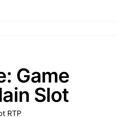
re: Game
ain Slot
ot RTP