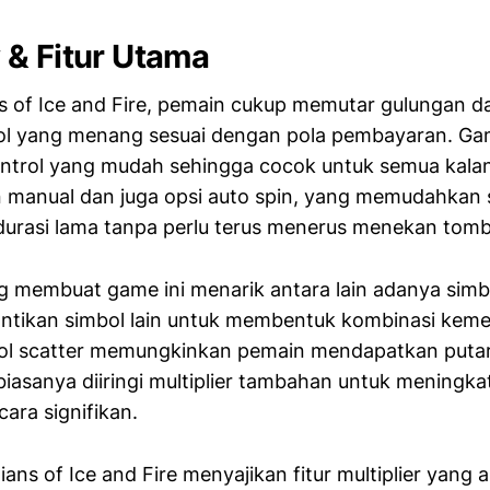
& Fitur Utama
s of Ice and Fire, pemain cukup memutar gulungan 
ol yang menang sesuai dengan pola pembayaran. Gam
trol yang mudah sehingga cocok untuk semua kala
 manual dan juga opsi auto spin, yang memudahkan s
urasi lama tanpa perlu terus menerus menekan tomb
g membuat game ini menarik antara lain adanya simb
ikan simbol lain untuk membentuk kombinasi kem
ol scatter memungkinkan pemain mendapatkan putara
 biasanya diiringi multiplier tambahan untuk meningk
ra signifikan.
dians of Ice and Fire menyajikan fitur multiplier yang