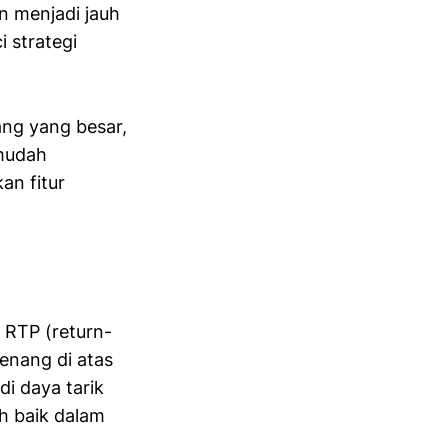
n menjadi jauh
i strategi
ang yang besar,
mudah
an fitur
 RTP (return-
menang di atas
di daya tarik
h baik dalam