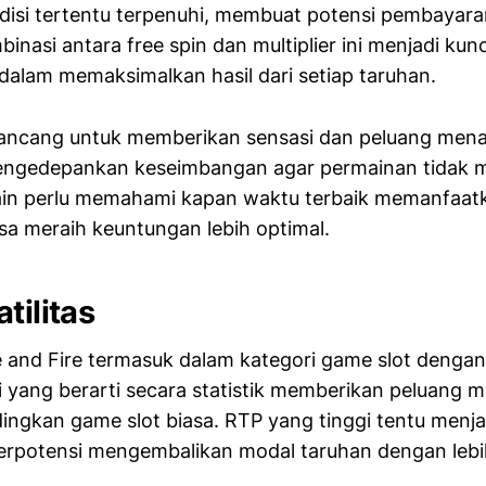
disi tertentu terpenuhi, membuat potensi pembayara
binasi antara free spin dan multiplier ini menjadi kunc
alam memaksimalkan hasil dari setiap taruhan.
 dirancang untuk memberikan sensasi dan peluang men
ngedepankan keseimbangan agar permainan tidak 
ain perlu memahami kapan waktu terbaik memanfaatk
isa meraih keuntungan lebih optimal.
tilitas
e and Fire termasuk dalam kategori game slot dengan
gi yang berarti secara statistik memberikan peluang 
dingkan game slot biasa. RTP yang tinggi tentu menja
erpotensi mengembalikan modal taruhan dengan lebi