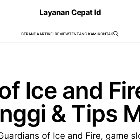
Layanan Cepat Id
BERANDA
ARTIKEL
REVIEW
TENTANG KAMI
KONTAK
of Ice and Fi
nggi & Tips M
uardians of Ice and Fire, game sl