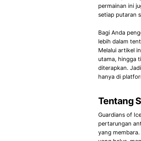
permainan ini 
setiap putaran
Bagi Anda peng
lebih dalam ten
Melalui artikel 
utama, hingga ti
diterapkan. Jad
hanya di platfo
Tentang Sl
Guardians of Ic
pertarungan ant
yang membara. T