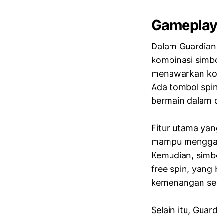
Gameplay 
Dalam Guardian
kombinasi simb
menawarkan kon
Ada tombol spin
bermain dalam d
Fitur utama yan
mampu menggant
Kemudian, simb
free spin, yang
kemenangan seca
Selain itu, Guar