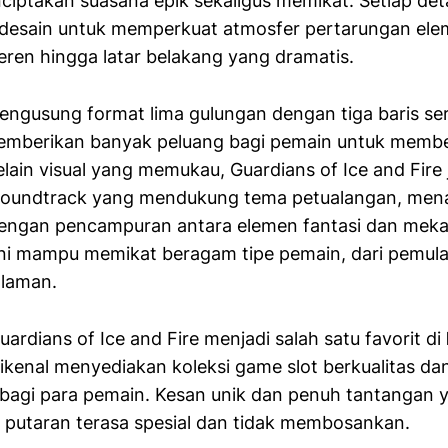
ciptakan suasana epik sekaligus memikat. Setiap det
idesain untuk memperkuat atmosfer pertarungan elem
eren hingga latar belakang yang dramatis.
engusung format lima gulungan dengan tiga baris ser
mberikan banyak peluang bagi pemain untuk membe
ain visual yang memukau, Guardians of Ice and Fire 
oundtrack yang mendukung tema petualangan, men
Dengan pencampuran antara elemen fantasi dan meka
ni mampu memikat beragam tipe pemain, dari pemula
laman.
uardians of Ice and Fire menjadi salah satu favorit di
ikenal menyediakan koleksi game slot berkualitas d
 bagi para pemain. Kesan unik dan penuh tantangan 
 putaran terasa spesial dan tidak membosankan.