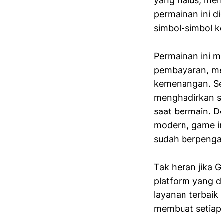
yang halus, men
permainan ini d
simbol-simbol k
Permainan ini m
pembayaran, me
kemenangan. Sel
menghadirkan s
saat bermain. 
modern, game i
sudah berpenga
Tak heran jika G
platform yang d
layanan terbaik
membuat setiap