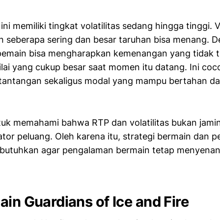
ini memiliki tingkat volatilitas sedang hingga tinggi. Vo
seberapa sering dan besar taruhan bisa menang. Den
pemain bisa mengharapkan kemenangan yang tidak te
ilai yang cukup besar saat momen itu datang. Ini co
tantangan sekaligus modal yang mampu bertahan da
ntuk memahami bahwa RTP dan volatilitas bukan jam
ator peluang. Oleh karena itu, strategi bermain dan 
ibutuhkan agar pengalaman bermain tetap menyena
ain Guardians of Ice and Fire