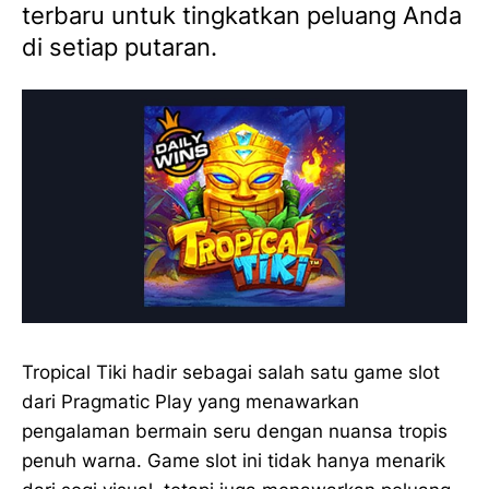
terbaru untuk tingkatkan peluang Anda
di setiap putaran.
Tropical Tiki hadir sebagai salah satu game slot
dari Pragmatic Play yang menawarkan
pengalaman bermain seru dengan nuansa tropis
penuh warna. Game slot ini tidak hanya menarik