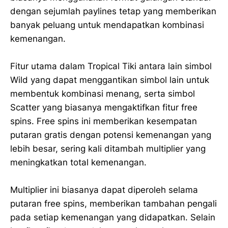
dengan sejumlah paylines tetap yang memberikan
banyak peluang untuk mendapatkan kombinasi
kemenangan.
Fitur utama dalam Tropical Tiki antara lain simbol
Wild yang dapat menggantikan simbol lain untuk
membentuk kombinasi menang, serta simbol
Scatter yang biasanya mengaktifkan fitur free
spins. Free spins ini memberikan kesempatan
putaran gratis dengan potensi kemenangan yang
lebih besar, sering kali ditambah multiplier yang
meningkatkan total kemenangan.
Multiplier ini biasanya dapat diperoleh selama
putaran free spins, memberikan tambahan pengali
pada setiap kemenangan yang didapatkan. Selain