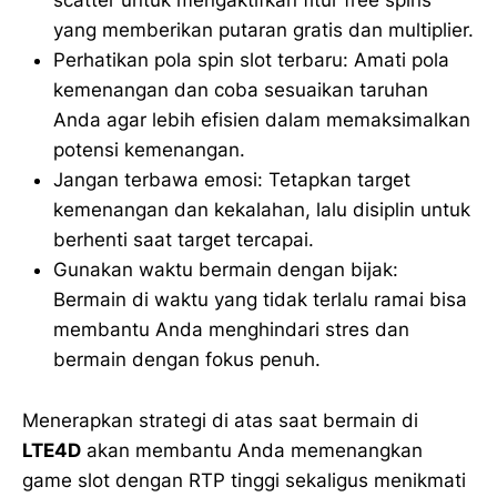
scatter untuk mengaktifkan fitur free spins
yang memberikan putaran gratis dan multiplier.
Perhatikan pola spin slot terbaru: Amati pola
kemenangan dan coba sesuaikan taruhan
Anda agar lebih efisien dalam memaksimalkan
potensi kemenangan.
Jangan terbawa emosi: Tetapkan target
kemenangan dan kekalahan, lalu disiplin untuk
berhenti saat target tercapai.
Gunakan waktu bermain dengan bijak:
Bermain di waktu yang tidak terlalu ramai bisa
membantu Anda menghindari stres dan
bermain dengan fokus penuh.
Menerapkan strategi di atas saat bermain di
LTE4D
akan membantu Anda memenangkan
game slot dengan RTP tinggi sekaligus menikmati