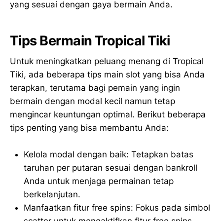
yang sesuai dengan gaya bermain Anda.
Tips Bermain Tropical Tiki
Untuk meningkatkan peluang menang di Tropical
Tiki, ada beberapa tips main slot yang bisa Anda
terapkan, terutama bagi pemain yang ingin
bermain dengan modal kecil namun tetap
mengincar keuntungan optimal. Berikut beberapa
tips penting yang bisa membantu Anda:
Kelola modal dengan baik: Tetapkan batas
taruhan per putaran sesuai dengan bankroll
Anda untuk menjaga permainan tetap
berkelanjutan.
Manfaatkan fitur free spins: Fokus pada simbol