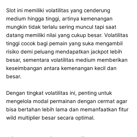
Slot ini memiliki volatilitas yang cenderung
medium hingga tinggi, artinya kemenangan
mungkin tidak terlalu sering muncul tapi saat
datang memiliki nilai yang cukup besar. Volatilitas
tinggi cocok bagi pemain yang suka mengambil
risiko demi peluang mendapatkan jackpot lebih
besar, sementara volatilitas medium memberikan
keseimbangan antara kemenangan kecil dan
besar.
Dengan tingkat volatilitas ini, penting untuk
mengelola modal permainan dengan cermat agar
bisa bertahan lebih lama dan memanfaatkan fitur
wild multiplier besar secara optimal.