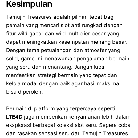
Kesimpulan
Temujin Treasures adalah pilihan tepat bagi
pemain yang mencari slot anti rungkad dengan
fitur wild gacor dan wild multiplier besar yang
dapat meningkatkan kesempatan menang besar.
Dengan tema petualangan dan atmosfer yang
solid, game ini menawarkan pengalaman bermain
yang seru dan menantang. Jangan lupa
manfaatkan strategi bermain yang tepat dan
kelola modal dengan baik agar hasil maksimal
bisa diperoleh.
Bermain di platform yang terpercaya seperti
LTE4D
juga memberikan kenyamanan lebih dalam
eksplorasi berbagai koleksi slot seru. Segera coba
dan rasakan sensasi seru dari Temujin Treasures