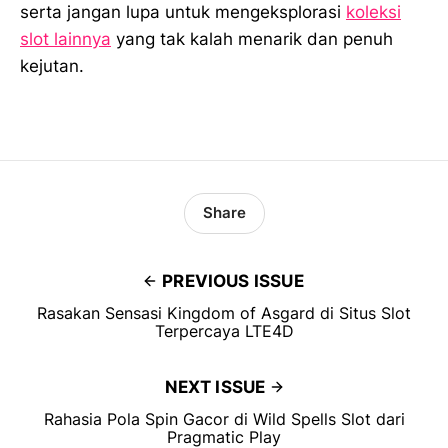
serta jangan lupa untuk mengeksplorasi
koleksi
slot lainnya
yang tak kalah menarik dan penuh
kejutan.
Share
PREVIOUS ISSUE
Rasakan Sensasi Kingdom of Asgard di Situs Slot
Terpercaya LTE4D
NEXT ISSUE
Rahasia Pola Spin Gacor di Wild Spells Slot dari
Pragmatic Play