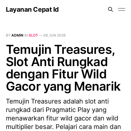
Layanan Cepat Id
BY
ADMIN
IN
SLOT
—
08 JUN 2026
Temujin Treasures,
Slot Anti Rungkad
dengan Fitur Wild
Gacor yang Menarik
Temujin Treasures adalah slot anti
rungkad dari Pragmatic Play yang
menawarkan fitur wild gacor dan wild
multiplier besar. Pelajari cara main dan