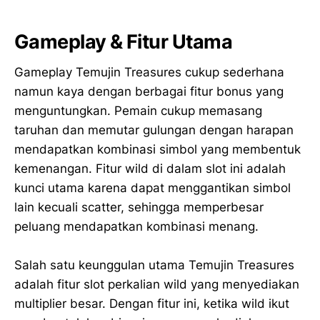
Gameplay & Fitur Utama
Gameplay Temujin Treasures cukup sederhana
namun kaya dengan berbagai fitur bonus yang
menguntungkan. Pemain cukup memasang
taruhan dan memutar gulungan dengan harapan
mendapatkan kombinasi simbol yang membentuk
kemenangan. Fitur wild di dalam slot ini adalah
kunci utama karena dapat menggantikan simbol
lain kecuali scatter, sehingga memperbesar
peluang mendapatkan kombinasi menang.
Salah satu keunggulan utama Temujin Treasures
adalah fitur slot perkalian wild yang menyediakan
multiplier besar. Dengan fitur ini, ketika wild ikut