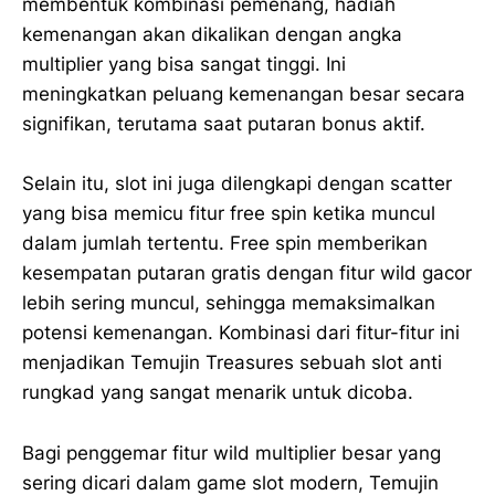
membentuk kombinasi pemenang, hadiah
kemenangan akan dikalikan dengan angka
multiplier yang bisa sangat tinggi. Ini
meningkatkan peluang kemenangan besar secara
signifikan, terutama saat putaran bonus aktif.
Selain itu, slot ini juga dilengkapi dengan scatter
yang bisa memicu fitur free spin ketika muncul
dalam jumlah tertentu. Free spin memberikan
kesempatan putaran gratis dengan fitur wild gacor
lebih sering muncul, sehingga memaksimalkan
potensi kemenangan. Kombinasi dari fitur-fitur ini
menjadikan Temujin Treasures sebuah slot anti
rungkad yang sangat menarik untuk dicoba.
Bagi penggemar fitur wild multiplier besar yang
sering dicari dalam game slot modern, Temujin