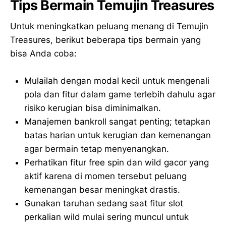
Tips Bermain Temujin Treasures
Untuk meningkatkan peluang menang di Temujin
Treasures, berikut beberapa tips bermain yang
bisa Anda coba:
Mulailah dengan modal kecil untuk mengenali
pola dan fitur dalam game terlebih dahulu agar
risiko kerugian bisa diminimalkan.
Manajemen bankroll sangat penting; tetapkan
batas harian untuk kerugian dan kemenangan
agar bermain tetap menyenangkan.
Perhatikan fitur free spin dan wild gacor yang
aktif karena di momen tersebut peluang
kemenangan besar meningkat drastis.
Gunakan taruhan sedang saat fitur slot
perkalian wild mulai sering muncul untuk