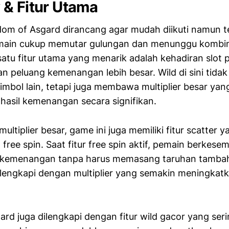
& Fitur Utama
om of Asgard dirancang agar mudah diikuti namun t
ain cukup memutar gulungan dan menunggu kombin
atu fitur utama yang menarik adalah kehadiran slot p
 peluang kemenangan lebih besar. Wild di sini tida
mbol lain, tetapi juga membawa multiplier besar yan
asil kemenangan secara signifikan.
 multiplier besar, game ini juga memiliki fitur scatter 
free spin. Saat fitur free spin aktif, pemain berkese
emenangan tanpa harus memasang taruhan tambaha
ilengkapi dengan multiplier yang semakin meningkat
rd juga dilengkapi dengan fitur wild gacor yang ser