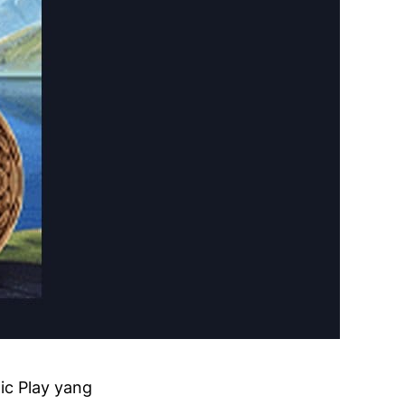
ic Play yang