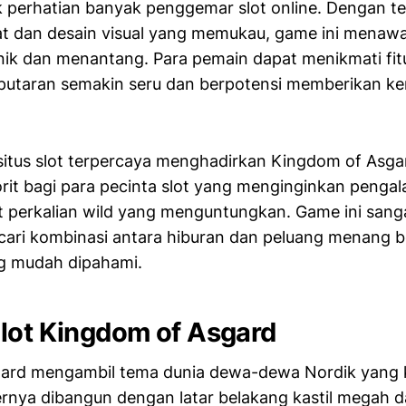
k perhatian banyak penggemar slot online. Dengan t
at dan desain visual yang memukau, game ini menawa
ik dan menantang. Para pemain dapat menikmati fitu
utaran semakin seru dan berpotensi memberikan 
situs slot terpercaya menghadirkan Kingdom of Asga
vorit bagi para pecinta slot yang menginginkan peng
ot perkalian wild yang menguntungkan. Game ini san
ari kombinasi antara hiburan dan peluang menang 
g mudah dipahami.
lot Kingdom of Asgard
ard mengambil tema dunia dewa-dewa Nordik yang 
ernya dibangun dengan latar belakang kastil megah 