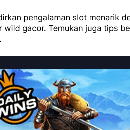
irkan pengalaman slot menarik d
tur wild gacor. Temukan juga tips b
.