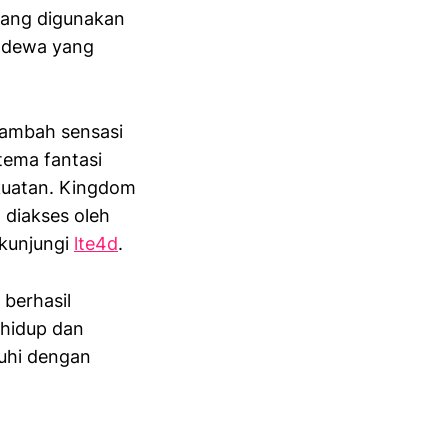
yang digunakan
er dewa yang
nambah sensasi
tema fantasi
kuatan. Kingdom
 diakses oleh
kunjungi
lte4d
.
 berhasil
 hidup dan
uhi dengan