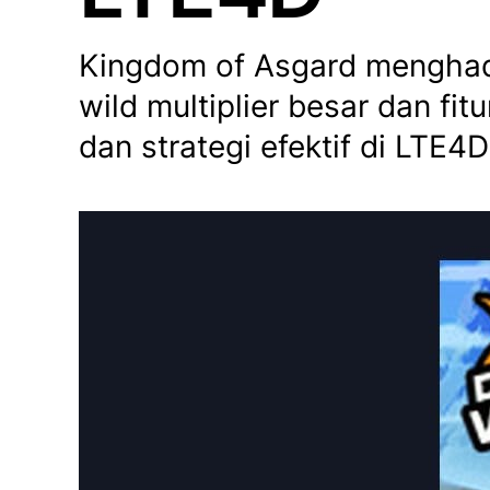
Kingdom of Asgard menghad
wild multiplier besar dan fi
dan strategi efektif di LTE4D