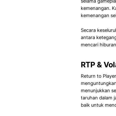
selama gamepl
kemenangan. Kar
kemenangan sek
Secara keseluru
antara ketegan
mencari hiburan
RTP & Vola
Return to Playe
menguntungkan, 
menunjukkan se
taruhan dalam j
baik untuk mend