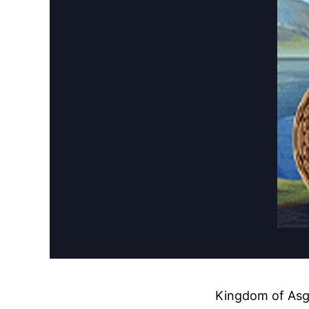
Kingdom of Asga