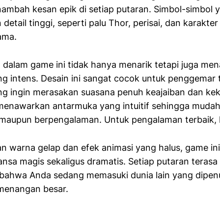
ambah kesan epik di setiap putaran. Simbol-simbol 
detail tinggi, seperti palu Thor, perisai, dan karakt
ama.
o dalam game ini tidak hanya menarik tetapi juga me
g intens. Desain ini sangat cocok untuk penggemar 
ang ingin merasakan suasana penuh keajaiban dan ke
menawarkan antarmuka yang intuitif sehingga mudah
maupun berpengalaman. Untuk pengalaman terbaik, 
 warna gelap dan efek animasi yang halus, game ini
sa magis sekaligus dramatis. Setiap putaran terasa
bahwa Anda sedang memasuki dunia lain yang dipen
menangan besar.