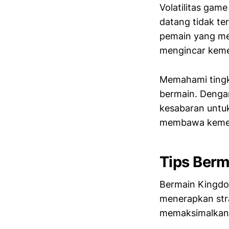
Volatilitas gam
datang tidak ter
pemain yang me
mengincar keme
Memahami tingka
bermain. Dengan
kesabaran untuk
membawa kemen
Tips Berm
Bermain Kingdo
menerapkan stra
memaksimalkan