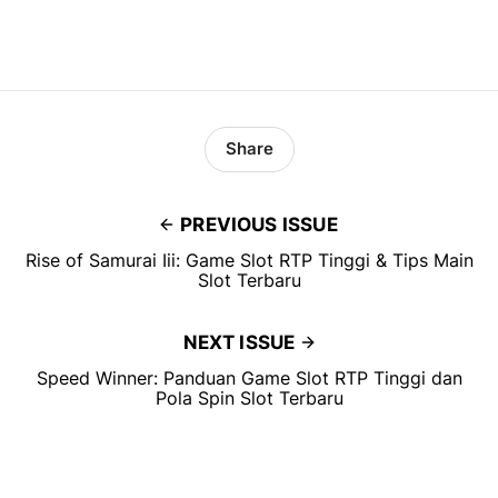
Share
PREVIOUS ISSUE
Rise of Samurai Iii: Game Slot RTP Tinggi & Tips Main
Slot Terbaru
NEXT ISSUE
Speed Winner: Panduan Game Slot RTP Tinggi dan
Pola Spin Slot Terbaru