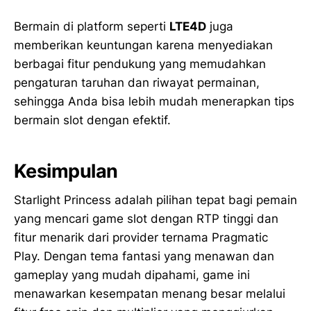
Bermain di platform seperti
LTE4D
juga
memberikan keuntungan karena menyediakan
berbagai fitur pendukung yang memudahkan
pengaturan taruhan dan riwayat permainan,
sehingga Anda bisa lebih mudah menerapkan tips
bermain slot dengan efektif.
Kesimpulan
Starlight Princess adalah pilihan tepat bagi pemain
yang mencari game slot dengan RTP tinggi dan
fitur menarik dari provider ternama Pragmatic
Play. Dengan tema fantasi yang menawan dan
gameplay yang mudah dipahami, game ini
menawarkan kesempatan menang besar melalui