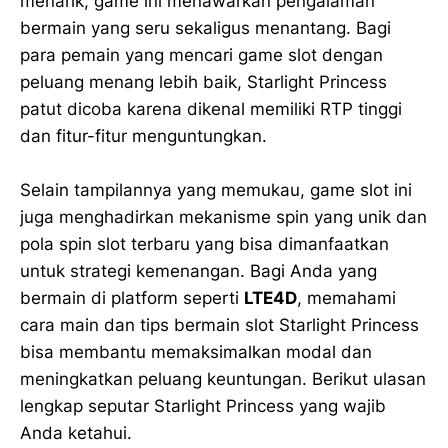
menarik, game ini menawarkan pengalaman
bermain yang seru sekaligus menantang. Bagi
para pemain yang mencari game slot dengan
peluang menang lebih baik, Starlight Princess
patut dicoba karena dikenal memiliki RTP tinggi
dan fitur-fitur menguntungkan.
Selain tampilannya yang memukau, game slot ini
juga menghadirkan mekanisme spin yang unik dan
pola spin slot terbaru yang bisa dimanfaatkan
untuk strategi kemenangan. Bagi Anda yang
bermain di platform seperti
LTE4D
, memahami
cara main dan tips bermain slot Starlight Princess
bisa membantu memaksimalkan modal dan
meningkatkan peluang keuntungan. Berikut ulasan
lengkap seputar Starlight Princess yang wajib
Anda ketahui.