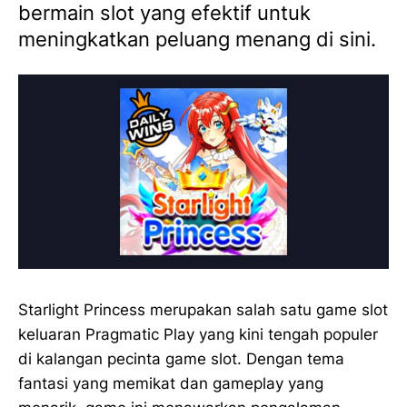
bermain slot yang efektif untuk
meningkatkan peluang menang di sini.
Starlight Princess merupakan salah satu game slot
keluaran Pragmatic Play yang kini tengah populer
di kalangan pecinta game slot. Dengan tema
fantasi yang memikat dan gameplay yang