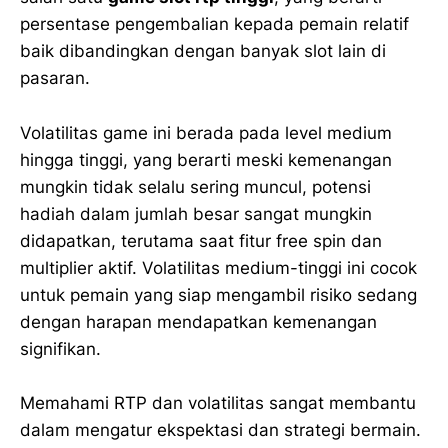
persentase pengembalian kepada pemain relatif
baik dibandingkan dengan banyak slot lain di
pasaran.
Volatilitas game ini berada pada level medium
hingga tinggi, yang berarti meski kemenangan
mungkin tidak selalu sering muncul, potensi
hadiah dalam jumlah besar sangat mungkin
didapatkan, terutama saat fitur free spin dan
multiplier aktif. Volatilitas medium-tinggi ini cocok
untuk pemain yang siap mengambil risiko sedang
dengan harapan mendapatkan kemenangan
signifikan.
Memahami RTP dan volatilitas sangat membantu
dalam mengatur ekspektasi dan strategi bermain.