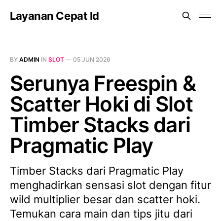
Layanan Cepat Id
BY
ADMIN
IN
SLOT
—
05 JUN 2026
Serunya Freespin &
Scatter Hoki di Slot
Timber Stacks dari
Pragmatic Play
Timber Stacks dari Pragmatic Play
menghadirkan sensasi slot dengan fitur
wild multiplier besar dan scatter hoki.
Temukan cara main dan tips jitu dari