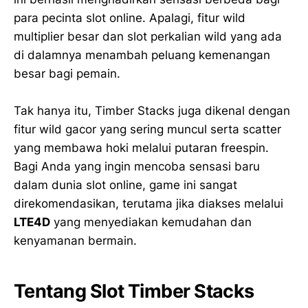
para pecinta slot online. Apalagi, fitur wild
multiplier besar dan slot perkalian wild yang ada
di dalamnya menambah peluang kemenangan
besar bagi pemain.
Tak hanya itu, Timber Stacks juga dikenal dengan
fitur wild gacor yang sering muncul serta scatter
yang membawa hoki melalui putaran freespin.
Bagi Anda yang ingin mencoba sensasi baru
dalam dunia slot online, game ini sangat
direkomendasikan, terutama jika diakses melalui
LTE4D
yang menyediakan kemudahan dan
kenyamanan bermain.
Tentang Slot Timber Stacks