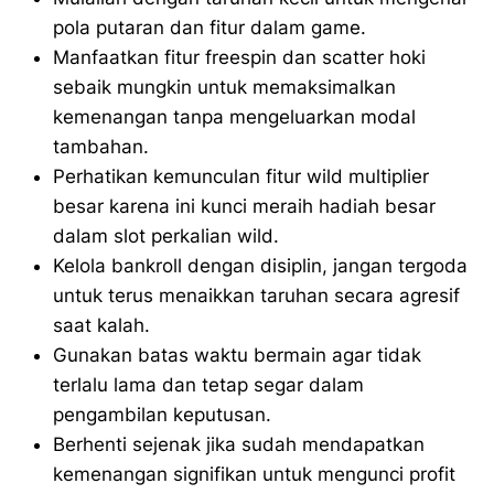
pola putaran dan fitur dalam game.
Manfaatkan fitur freespin dan scatter hoki
sebaik mungkin untuk memaksimalkan
kemenangan tanpa mengeluarkan modal
tambahan.
Perhatikan kemunculan fitur wild multiplier
besar karena ini kunci meraih hadiah besar
dalam slot perkalian wild.
Kelola bankroll dengan disiplin, jangan tergoda
untuk terus menaikkan taruhan secara agresif
saat kalah.
Gunakan batas waktu bermain agar tidak
terlalu lama dan tetap segar dalam
pengambilan keputusan.
Berhenti sejenak jika sudah mendapatkan
kemenangan signifikan untuk mengunci profit