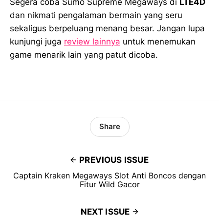
Segera coba Sumo Supreme Megaways di
LTE4D
dan nikmati pengalaman bermain yang seru
sekaligus berpeluang menang besar. Jangan lupa
kunjungi juga
review lainnya
untuk menemukan
game menarik lain yang patut dicoba.
Share
PREVIOUS ISSUE
Captain Kraken Megaways Slot Anti Boncos dengan
Fitur Wild Gacor
NEXT ISSUE