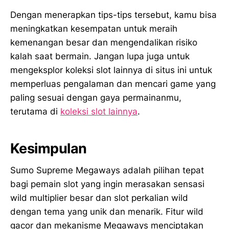
Dengan menerapkan tips-tips tersebut, kamu bisa
meningkatkan kesempatan untuk meraih
kemenangan besar dan mengendalikan risiko
kalah saat bermain. Jangan lupa juga untuk
mengeksplor koleksi slot lainnya di situs ini untuk
memperluas pengalaman dan mencari game yang
paling sesuai dengan gaya permainanmu,
terutama di
koleksi slot lainnya
.
Kesimpulan
Sumo Supreme Megaways adalah pilihan tepat
bagi pemain slot yang ingin merasakan sensasi
wild multiplier besar dan slot perkalian wild
dengan tema yang unik dan menarik. Fitur wild
gacor dan mekanisme Megaways menciptakan