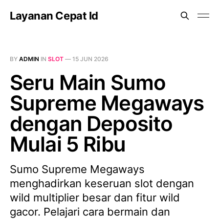
Layanan Cepat Id
BY
ADMIN
IN
SLOT
—
15 JUN 2026
Seru Main Sumo
Supreme Megaways
dengan Deposito
Mulai 5 Ribu
Sumo Supreme Megaways
menghadirkan keseruan slot dengan
wild multiplier besar dan fitur wild
gacor. Pelajari cara bermain dan