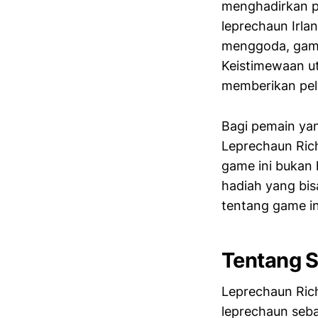
menghadirkan p
leprechaun Irla
menggoda, game 
Keistimewaan ut
memberikan pel
Bagi pemain yan
Leprechaun Riche
game ini bukan
hadiah yang bis
tentang game ini
Tentang S
Leprechaun Ric
leprechaun seba