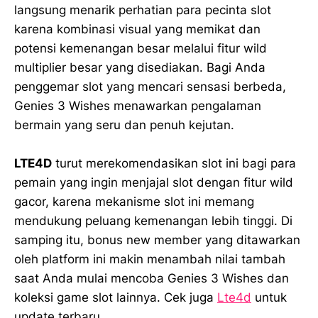
langsung menarik perhatian para pecinta slot
karena kombinasi visual yang memikat dan
potensi kemenangan besar melalui fitur wild
multiplier besar yang disediakan. Bagi Anda
penggemar slot yang mencari sensasi berbeda,
Genies 3 Wishes menawarkan pengalaman
bermain yang seru dan penuh kejutan.
LTE4D
turut merekomendasikan slot ini bagi para
pemain yang ingin menjajal slot dengan fitur wild
gacor, karena mekanisme slot ini memang
mendukung peluang kemenangan lebih tinggi. Di
samping itu, bonus new member yang ditawarkan
oleh platform ini makin menambah nilai tambah
saat Anda mulai mencoba Genies 3 Wishes dan
koleksi game slot lainnya. Cek juga
Lte4d
untuk
update terbaru.