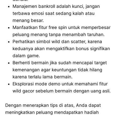
Manajemen bankroll adalah kunci, jangan
terbawa emosi saat sedang kalah atau
menang besar.
Manfaatkan fitur free spin untuk memperbesar
peluang menang tanpa menambah taruhan.
Perhatikan simbol wild dan scatter, karena
keduanya akan mengaktifkan bonus signifikan
dalam game.
Berhenti bermain jika sudah mencapai target
kemenangan agar keuntungan tidak hilang
karena terlalu lama bermain.
Eksplorasi mode demo untuk memahami fitur
wild gacor sebelum bermain dengan uang asli.
Dengan menerapkan tips di atas, Anda dapat
meningkatkan peluang mendapatkan hadiah