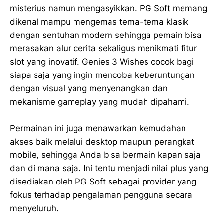
misterius namun mengasyikkan. PG Soft memang
dikenal mampu mengemas tema-tema klasik
dengan sentuhan modern sehingga pemain bisa
merasakan alur cerita sekaligus menikmati fitur
slot yang inovatif. Genies 3 Wishes cocok bagi
siapa saja yang ingin mencoba keberuntungan
dengan visual yang menyenangkan dan
mekanisme gameplay yang mudah dipahami.
Permainan ini juga menawarkan kemudahan
akses baik melalui desktop maupun perangkat
mobile, sehingga Anda bisa bermain kapan saja
dan di mana saja. Ini tentu menjadi nilai plus yang
disediakan oleh PG Soft sebagai provider yang
fokus terhadap pengalaman pengguna secara
menyeluruh.