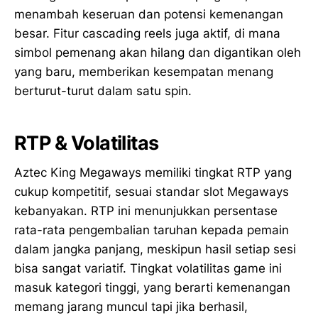
menambah keseruan dan potensi kemenangan
besar. Fitur cascading reels juga aktif, di mana
simbol pemenang akan hilang dan digantikan oleh
yang baru, memberikan kesempatan menang
berturut-turut dalam satu spin.
RTP & Volatilitas
Aztec King Megaways memiliki tingkat RTP yang
cukup kompetitif, sesuai standar slot Megaways
kebanyakan. RTP ini menunjukkan persentase
rata-rata pengembalian taruhan kepada pemain
dalam jangka panjang, meskipun hasil setiap sesi
bisa sangat variatif. Tingkat volatilitas game ini
masuk kategori tinggi, yang berarti kemenangan
memang jarang muncul tapi jika berhasil,