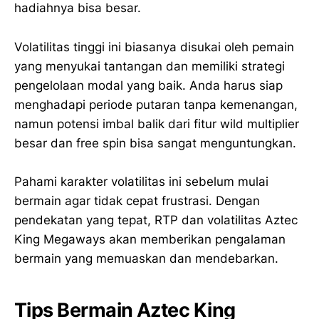
hadiahnya bisa besar.
Volatilitas tinggi ini biasanya disukai oleh pemain
yang menyukai tantangan dan memiliki strategi
pengelolaan modal yang baik. Anda harus siap
menghadapi periode putaran tanpa kemenangan,
namun potensi imbal balik dari fitur wild multiplier
besar dan free spin bisa sangat menguntungkan.
Pahami karakter volatilitas ini sebelum mulai
bermain agar tidak cepat frustrasi. Dengan
pendekatan yang tepat, RTP dan volatilitas Aztec
King Megaways akan memberikan pengalaman
bermain yang memuaskan dan mendebarkan.
Tips Bermain Aztec King