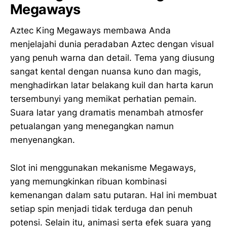
Megaways
Aztec King Megaways membawa Anda
menjelajahi dunia peradaban Aztec dengan visual
yang penuh warna dan detail. Tema yang diusung
sangat kental dengan nuansa kuno dan magis,
menghadirkan latar belakang kuil dan harta karun
tersembunyi yang memikat perhatian pemain.
Suara latar yang dramatis menambah atmosfer
petualangan yang menegangkan namun
menyenangkan.
Slot ini menggunakan mekanisme Megaways,
yang memungkinkan ribuan kombinasi
kemenangan dalam satu putaran. Hal ini membuat
setiap spin menjadi tidak terduga dan penuh
potensi. Selain itu, animasi serta efek suara yang