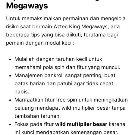
Megaways
Untuk memaksimalkan permainan dan mengelola
risiko saat bermain Aztec King Megaways, ada
beberapa tips yang bisa diikuti, terutama bagi
pemain dengan modal kecil:
Mulailah dengan taruhan kecil untuk
memahami pola spin dan fitur yang muncul.
Manajemen bankroll sangat penting; buat
batas harian dan patuhi agar tidak cepat
habis.
Manfaatkan fitur free spin untuk meningkatkan
peluang mendapat wild multiplier besar tanpa
tambahan taruhan.
Fokus pada fitur
wild multiplier besar
karena
ini kunci mendapatkan kemenangan besar.