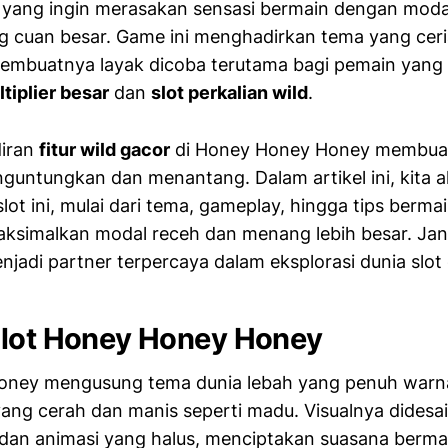
 yang ingin merasakan sensasi bermain dengan mod
g cuan besar. Game ini menghadirkan tema yang ceria 
embuatnya layak dicoba terutama bagi pemain yang 
ltiplier besar
dan
slot perkalian wild
.
diran
fitur wild gacor
di Honey Honey Honey membuat 
nguntungkan dan menantang. Dalam artikel ini, kita
lot ini, mulai dari tema, gameplay, hingga tips berma
ksimalkan modal receh dan menang lebih besar. Jan
njadi partner terpercaya dalam eksplorasi dunia slot 
Slot Honey Honey Honey
ney mengusung tema dunia lebah yang penuh warna
ang cerah dan manis seperti madu. Visualnya didesa
an animasi yang halus, menciptakan suasana berma