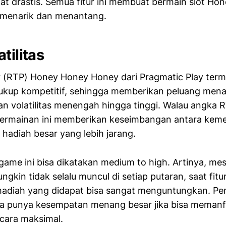
t drastis. Semua fitur ini membuat bermain slot Ho
menarik dan menantang.
tilitas
r (RTP) Honey Honey Honey dari Pragmatic Play ter
cukup kompetitif, sehingga memberikan peluang men
an volatilitas menengah hingga tinggi. Walau angka R
 permainan ini memberikan keseimbangan antara kem
 hadiah besar yang lebih jarang.
a game ini bisa dikatakan medium to high. Artinya, me
kin tidak selalu muncul di setiap putaran, saat fitu
f, hadiah yang didapat bisa sangat menguntungkan. P
a punya kesempatan menang besar jika bisa memanfa
ecara maksimal.