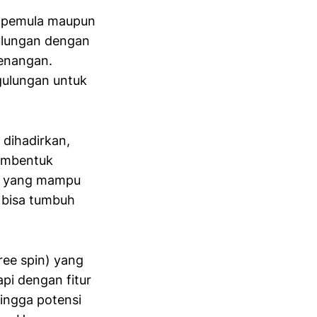
 pemula maupun
ulungan dengan
enangan.
ulungan untuk
 dihadirkan,
membentuk
yang mampu
 bisa tumbuh
free spin) yang
pi dengan fitur
hingga potensi