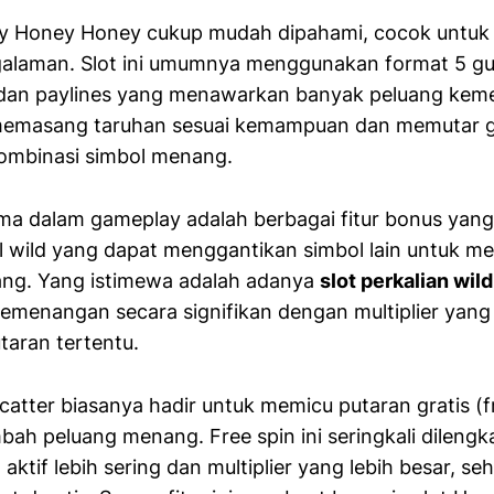
y Honey Honey cukup mudah dipahami, cocok untuk
alaman. Slot ini umumnya menggunakan format 5 g
 dan paylines yang menawarkan banyak peluang kem
emasang taruhan sesuai kemampuan dan memutar g
mbinasi simbol menang.
a dalam gameplay adalah berbagai fitur bonus yang
l wild yang dapat menggantikan simbol lain untuk 
ng. Yang istimewa adalah adanya
slot perkalian wild
emenangan secara signifikan dengan multiplier yang
taran tertentu.
r scatter biasanya hadir untuk memicu putaran gratis (
h peluang menang. Free spin ini seringkali dilengka
aktif lebih sering dan multiplier yang lebih besar, se