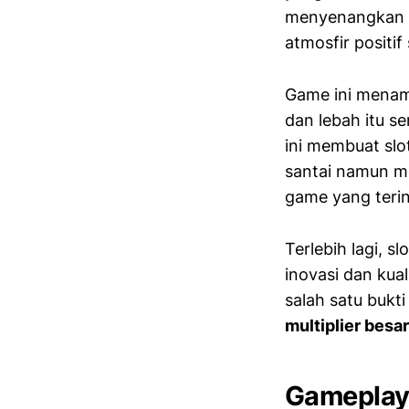
menyenangkan d
atmosfir positi
Game ini menamp
dan lebah itu s
ini membuat slo
santai namun me
game yang terin
Terlebih lagi, s
inovasi dan kua
salah satu bukt
multiplier besar
Gameplay 