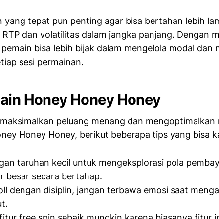
n yang tepat pun penting agar bisa bertahan lebih l
RTP dan volatilitas dalam jangka panjang. Dengan
ni, pemain bisa lebih bijak dalam mengelola modal da
tiap sesi permainan.
main Honey Honey Honey
maksimalkan peluang menang dan mengoptimalkan 
ney Honey Honey, berikut beberapa tips yang bisa 
gan taruhan kecil untuk mengeksplorasi pola pembay
ier besar secara bertahap.
oll dengan disiplin, jangan terbawa emosi saat meng
t.
itur free spin sebaik mungkin karena biasanya fitur i