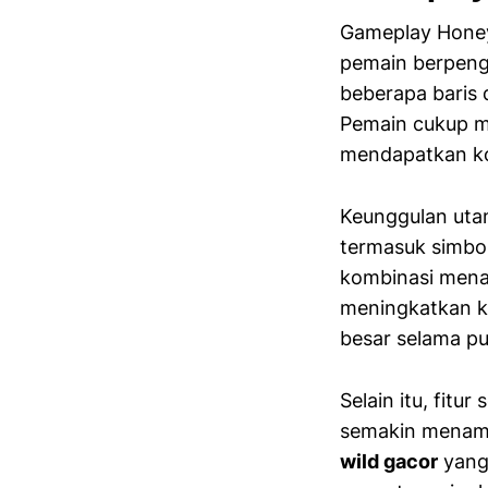
Gameplay Hone
pemain berpeng
beberapa baris
Pemain cukup m
mendapatkan ko
Keunggulan utam
termasuk simbo
kombinasi mena
meningkatkan k
besar selama pu
Selain itu, fitu
semakin menamba
wild gacor
yang 