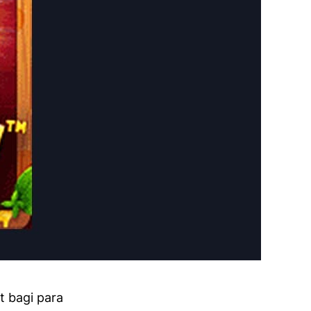
t bagi para