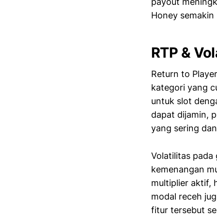
payout meningka
Honey semakin 
RTP & Vola
Return to Playe
kategori yang 
untuk slot deng
dapat dijamin,
yang sering dan
Volatilitas pad
kemenangan mung
multiplier akti
modal receh jug
fitur tersebut s