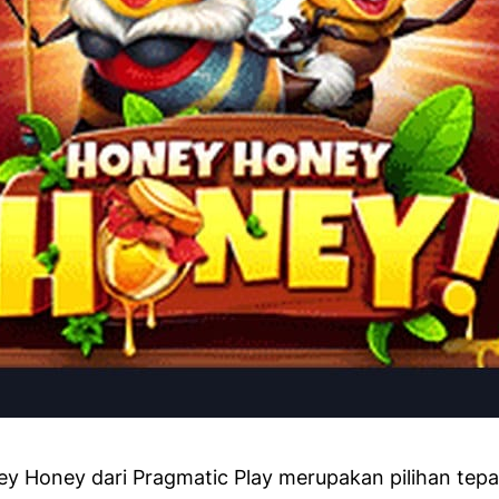
y Honey dari Pragmatic Play merupakan pilihan tepa