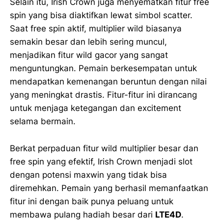
Selain itu, Irish Crown juga menyematkan fitur free
spin yang bisa diaktifkan lewat simbol scatter.
Saat free spin aktif, multiplier wild biasanya
semakin besar dan lebih sering muncul,
menjadikan fitur wild gacor yang sangat
menguntungkan. Pemain berkesempatan untuk
mendapatkan kemenangan beruntun dengan nilai
yang meningkat drastis. Fitur-fitur ini dirancang
untuk menjaga ketegangan dan excitement
selama bermain.
Berkat perpaduan fitur wild multiplier besar dan
free spin yang efektif, Irish Crown menjadi slot
dengan potensi maxwin yang tidak bisa
diremehkan. Pemain yang berhasil memanfaatkan
fitur ini dengan baik punya peluang untuk
membawa pulang hadiah besar dari
LTE4D
.