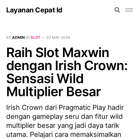
Layanan Cepat Id
BY
ADMIN
IN
SLOT
—
30 MAY 2026
Raih Slot Maxwin
dengan Irish Crown:
Sensasi Wild
Multiplier Besar
Irish Crown dari Pragmatic Play hadir
dengan gameplay seru dan fitur wild
multiplier besar yang jadi daya tarik
utama. Pelajari cara memaksimalkan