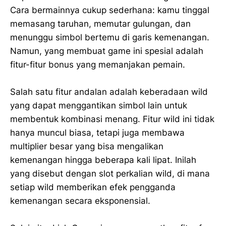
Cara bermainnya cukup sederhana: kamu tinggal
memasang taruhan, memutar gulungan, dan
menunggu simbol bertemu di garis kemenangan.
Namun, yang membuat game ini spesial adalah
fitur-fitur bonus yang memanjakan pemain.
Salah satu fitur andalan adalah keberadaan wild
yang dapat menggantikan simbol lain untuk
membentuk kombinasi menang. Fitur wild ini tidak
hanya muncul biasa, tetapi juga membawa
multiplier besar yang bisa mengalikan
kemenangan hingga beberapa kali lipat. Inilah
yang disebut dengan slot perkalian wild, di mana
setiap wild memberikan efek pengganda
kemenangan secara eksponensial.