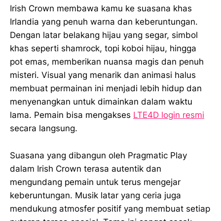
Irish Crown membawa kamu ke suasana khas
Irlandia yang penuh warna dan keberuntungan.
Dengan latar belakang hijau yang segar, simbol
khas seperti shamrock, topi koboi hijau, hingga
pot emas, memberikan nuansa magis dan penuh
misteri. Visual yang menarik dan animasi halus
membuat permainan ini menjadi lebih hidup dan
menyenangkan untuk dimainkan dalam waktu
lama. Pemain bisa mengakses
LTE4D login resmi
secara langsung.
Suasana yang dibangun oleh Pragmatic Play
dalam Irish Crown terasa autentik dan
mengundang pemain untuk terus mengejar
keberuntungan. Musik latar yang ceria juga
mendukung atmosfer positif yang membuat setiap