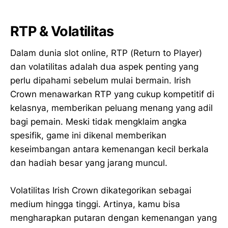
RTP & Volatilitas
Dalam dunia slot online, RTP (Return to Player)
dan volatilitas adalah dua aspek penting yang
perlu dipahami sebelum mulai bermain. Irish
Crown menawarkan RTP yang cukup kompetitif di
kelasnya, memberikan peluang menang yang adil
bagi pemain. Meski tidak mengklaim angka
spesifik, game ini dikenal memberikan
keseimbangan antara kemenangan kecil berkala
dan hadiah besar yang jarang muncul.
Volatilitas Irish Crown dikategorikan sebagai
medium hingga tinggi. Artinya, kamu bisa
mengharapkan putaran dengan kemenangan yang