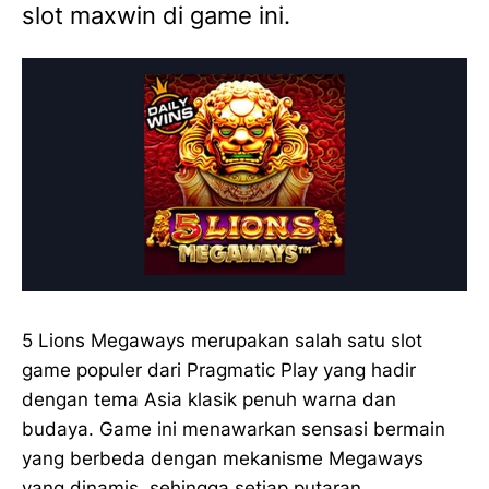
slot maxwin di game ini.
5 Lions Megaways merupakan salah satu slot
game populer dari Pragmatic Play yang hadir
dengan tema Asia klasik penuh warna dan
budaya. Game ini menawarkan sensasi bermain
yang berbeda dengan mekanisme Megaways
yang dinamis, sehingga setiap putaran