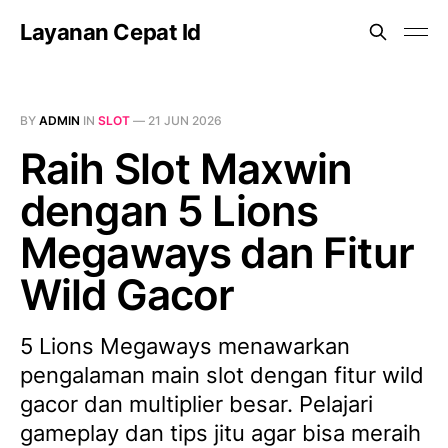
Layanan Cepat Id
BY
ADMIN
IN
SLOT
—
21 JUN 2026
Raih Slot Maxwin
dengan 5 Lions
Megaways dan Fitur
Wild Gacor
5 Lions Megaways menawarkan
pengalaman main slot dengan fitur wild
gacor dan multiplier besar. Pelajari
gameplay dan tips jitu agar bisa meraih