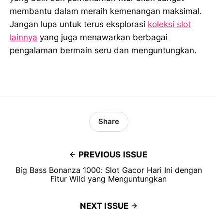
membantu dalam meraih kemenangan maksimal.
Jangan lupa untuk terus eksplorasi
koleksi slot
lainnya
yang juga menawarkan berbagai
pengalaman bermain seru dan menguntungkan.
Share
PREVIOUS ISSUE
Big Bass Bonanza 1000: Slot Gacor Hari Ini dengan
Fitur Wild yang Menguntungkan
NEXT ISSUE