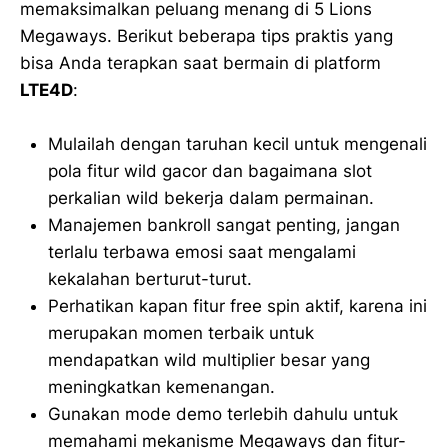
memaksimalkan peluang menang di 5 Lions
Megaways. Berikut beberapa tips praktis yang
bisa Anda terapkan saat bermain di platform
LTE4D
:
Mulailah dengan taruhan kecil untuk mengenali
pola fitur wild gacor dan bagaimana slot
perkalian wild bekerja dalam permainan.
Manajemen bankroll sangat penting, jangan
terlalu terbawa emosi saat mengalami
kekalahan berturut-turut.
Perhatikan kapan fitur free spin aktif, karena ini
merupakan momen terbaik untuk
mendapatkan wild multiplier besar yang
meningkatkan kemenangan.
Gunakan mode demo terlebih dahulu untuk
memahami mekanisme Megaways dan fitur-