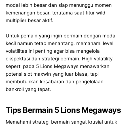
modal lebih besar dan siap menunggu momen
kemenangan besar, terutama saat fitur wild
multiplier besar aktif.
Untuk pemain yang ingin bermain dengan modal
kecil namun tetap menantang, memahami level
volatilitas ini penting agar bisa mengelola
ekspektasi dan strategi bermain. High volatility
seperti pada 5 Lions Megaways menawarkan
potensi slot maxwin yang luar biasa, tapi
membutuhkan kesabaran dan pengelolaan
bankroll yang tepat.
Tips Bermain 5 Lions Megaways
Memahami strategi bermain sangat krusial untuk