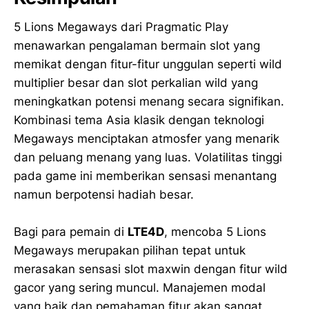
5 Lions Megaways dari Pragmatic Play
menawarkan pengalaman bermain slot yang
memikat dengan fitur-fitur unggulan seperti wild
multiplier besar dan slot perkalian wild yang
meningkatkan potensi menang secara signifikan.
Kombinasi tema Asia klasik dengan teknologi
Megaways menciptakan atmosfer yang menarik
dan peluang menang yang luas. Volatilitas tinggi
pada game ini memberikan sensasi menantang
namun berpotensi hadiah besar.
Bagi para pemain di
LTE4D
, mencoba 5 Lions
Megaways merupakan pilihan tepat untuk
merasakan sensasi slot maxwin dengan fitur wild
gacor yang sering muncul. Manajemen modal
yang baik dan pemahaman fitur akan sangat