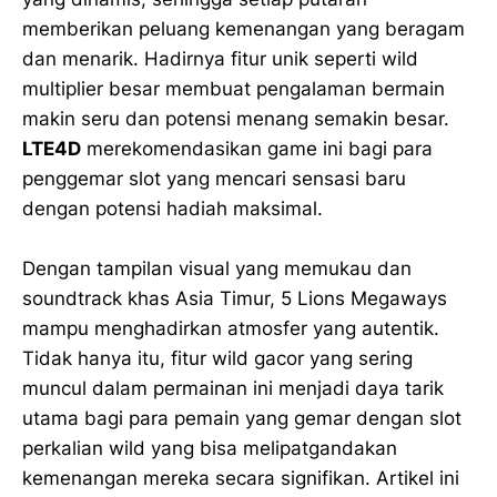
memberikan peluang kemenangan yang beragam
dan menarik. Hadirnya fitur unik seperti wild
multiplier besar membuat pengalaman bermain
makin seru dan potensi menang semakin besar.
LTE4D
merekomendasikan game ini bagi para
penggemar slot yang mencari sensasi baru
dengan potensi hadiah maksimal.
Dengan tampilan visual yang memukau dan
soundtrack khas Asia Timur, 5 Lions Megaways
mampu menghadirkan atmosfer yang autentik.
Tidak hanya itu, fitur wild gacor yang sering
muncul dalam permainan ini menjadi daya tarik
utama bagi para pemain yang gemar dengan slot
perkalian wild yang bisa melipatgandakan
kemenangan mereka secara signifikan. Artikel ini