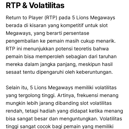
RTP & Volatilitas
Return to Player (RTP) pada 5 Lions Megaways
berada di kisaran yang kompetitif untuk slot
Megaways, yang berarti persentase
pengembalian ke pemain masih cukup menarik.
RTP ini menunjukkan potensi teoretis bahwa
pemain bisa memperoleh sebagian dari taruhan
mereka dalam jangka panjang, meskipun hasil
sesaat tentu dipengaruhi oleh keberuntungan.
Selain itu, 5 Lions Megaways memiliki volatilitas
yang tergolong tinggi. Artinya, frekuensi menang
mungkin lebih jarang dibanding slot volatilitas
rendah, tetapi hadiah yang didapat ketika menang
bisa sangat besar dan menguntungkan. Volatilitas
tinggi sangat cocok bagi pemain yang memiliki