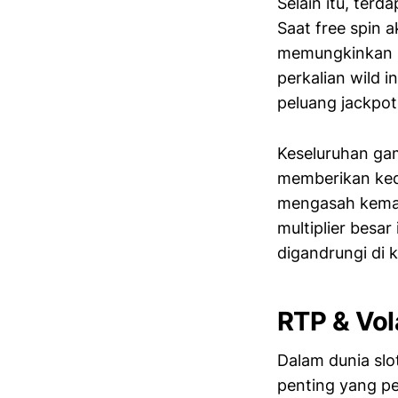
Selain itu, ter
Saat free spin a
memungkinkan ke
perkalian wild 
peluang jackpo
Keseluruhan gam
memberikan ked
mengasah kemam
multiplier besa
digandrungi di 
RTP & Vola
Dalam dunia slot
penting yang pe