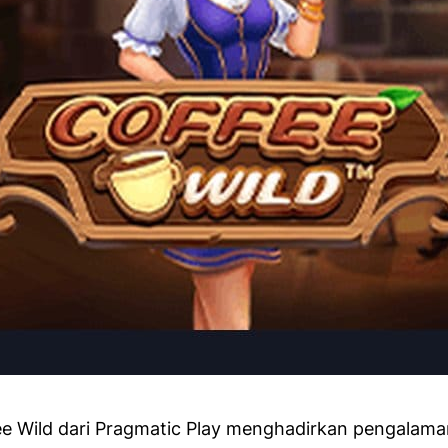
ee Wild dari Pragmatic Play menghadirkan pengalam