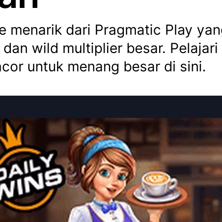
e menarik dari Pragmatic Play ya
dan wild multiplier besar. Pelajari
or untuk menang besar di sini.