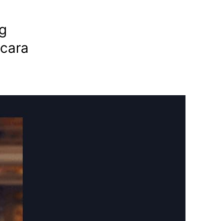
ng
 cara