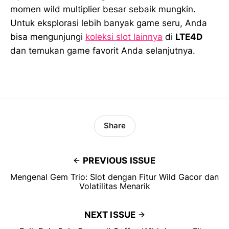
momen wild multiplier besar sebaik mungkin.
Untuk eksplorasi lebih banyak game seru, Anda
bisa mengunjungi
koleksi slot lainnya
di
LTE4D
dan temukan game favorit Anda selanjutnya.
Share
PREVIOUS ISSUE
Mengenal Gem Trio: Slot dengan Fitur Wild Gacor dan
Volatilitas Menarik
NEXT ISSUE