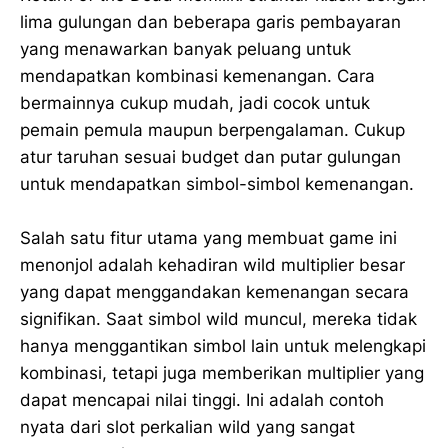
lima gulungan dan beberapa garis pembayaran
yang menawarkan banyak peluang untuk
mendapatkan kombinasi kemenangan. Cara
bermainnya cukup mudah, jadi cocok untuk
pemain pemula maupun berpengalaman. Cukup
atur taruhan sesuai budget dan putar gulungan
untuk mendapatkan simbol-simbol kemenangan.
Salah satu fitur utama yang membuat game ini
menonjol adalah kehadiran wild multiplier besar
yang dapat menggandakan kemenangan secara
signifikan. Saat simbol wild muncul, mereka tidak
hanya menggantikan simbol lain untuk melengkapi
kombinasi, tetapi juga memberikan multiplier yang
dapat mencapai nilai tinggi. Ini adalah contoh
nyata dari slot perkalian wild yang sangat