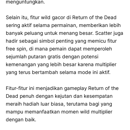
menguntungkan.
Selain itu, fitur wild gacor di Return of the Dead
sering aktif selama permainan, memberikan lebih
banyak peluang untuk menang besar. Scatter juga
hadir sebagai simbol penting yang memicu fitur
free spin, di mana pemain dapat memperoleh
sejumlah putaran gratis dengan potensi
kemenangan yang lebih besar karena multiplier
yang terus bertambah selama mode ini aktif.
Fitur-fitur ini menjadikan gameplay Return of the
Dead penuh dengan kejutan dan kesempatan
meraih hadiah luar biasa, terutama bagi yang
mampu memanfaatkan momen wild multiplier
dengan baik.