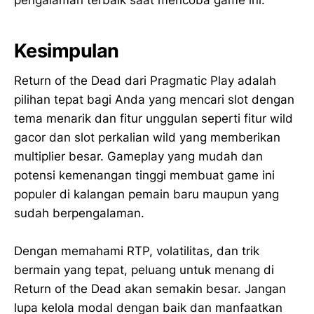
Kesimpulan
Return of the Dead dari Pragmatic Play adalah
pilihan tepat bagi Anda yang mencari slot dengan
tema menarik dan fitur unggulan seperti fitur wild
gacor dan slot perkalian wild yang memberikan
multiplier besar. Gameplay yang mudah dan
potensi kemenangan tinggi membuat game ini
populer di kalangan pemain baru maupun yang
sudah berpengalaman.
Dengan memahami RTP, volatilitas, dan trik
bermain yang tepat, peluang untuk menang di
Return of the Dead akan semakin besar. Jangan
lupa kelola modal dengan baik dan manfaatkan