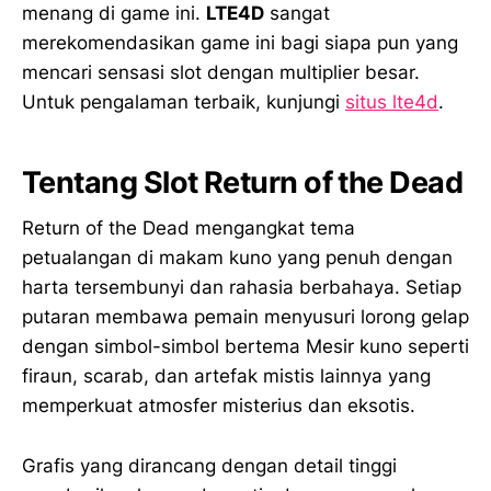
menang di game ini.
LTE4D
sangat
merekomendasikan game ini bagi siapa pun yang
mencari sensasi slot dengan multiplier besar.
Untuk pengalaman terbaik, kunjungi
situs lte4d
.
Tentang Slot Return of the Dead
Return of the Dead mengangkat tema
petualangan di makam kuno yang penuh dengan
harta tersembunyi dan rahasia berbahaya. Setiap
putaran membawa pemain menyusuri lorong gelap
dengan simbol-simbol bertema Mesir kuno seperti
firaun, scarab, dan artefak mistis lainnya yang
memperkuat atmosfer misterius dan eksotis.
Grafis yang dirancang dengan detail tinggi