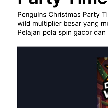
Penguins Christmas Party Ti
wild multiplier besar yang
Pelajari pola spin gacor dan 