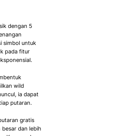
sik dengan 5
menangan
 simbol untuk
 pada fitur
ksponensial.
membentuk
lkan wild
uncul, ia dapat
iap putaran.
putaran gratis
n besar dan lebih