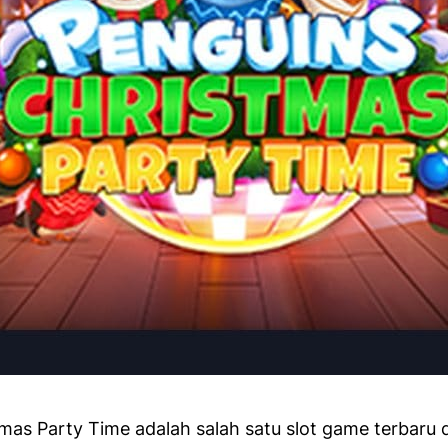
mas Party Time adalah salah satu slot game terbaru 