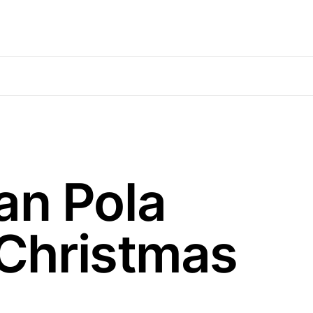
an Pola
 Christmas