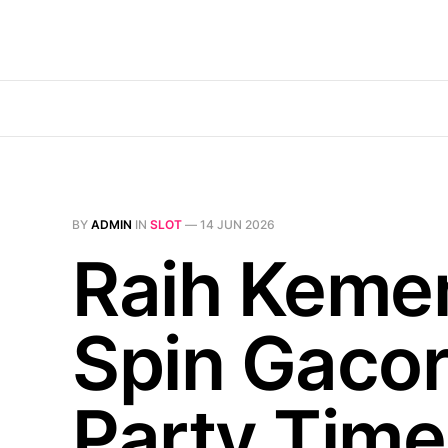
BY
ADMIN
IN
SLOT
—
14 JUN 2026
Raih Keme
Spin Gacor
Party Time