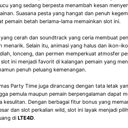
lucu yang sedang berpesta menambah kesan menye
ainan. Suasana pesta yang hangat dan penuh kegemb
pemain betah berlama-lama memainkan slot ini.
al yang cerah dan soundtrack yang ceria membuat p
 menarik. Selain itu, animasi yang halus dan ikon-i
adiah, lonceng, dan permen memperkuat atmosfer pes
a slot ini menjadi favorit di kalangan pemain yang me
 namun penuh peluang kemenangan.
mas Party Time juga dirancang dengan tata letak y
ngga pemula maupun pemain berpengalaman dapat m
 kesulitan. Dengan berbagai fitur bonus yang meman
besar dan slot perkalian wild, slot ini layak menjadi pi
uang di
LTE4D
.