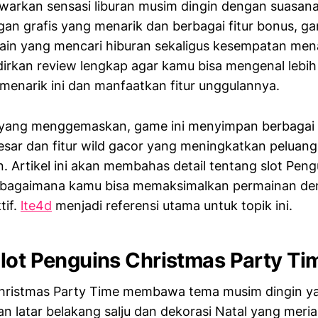
warkan sensasi liburan musim dingin dengan suasana
gan grafis yang menarik dan berbagai fitur bonus, ga
ain yang mencari hiburan sekaligus kesempatan men
rkan review lengkap agar kamu bisa mengenal lebih
menarik ini dan manfaatkan fitur unggulannya.
n yang menggemaskan, game ini menyimpan berbagai k
 besar dan fitur wild gacor yang meningkatkan pelua
an. Artikel ini akan membahas detail tentang slot Pen
 bagaimana kamu bisa memaksimalkan permainan den
tif.
lte4d
menjadi referensi utama untuk topik ini.
lot Penguins Christmas Party Ti
Christmas Party Time membawa tema musim dingin y
 latar belakang salju dan dekorasi Natal yang meria