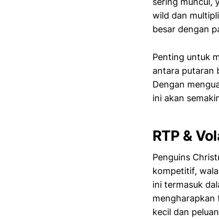
sering muncul,
wild dan multi
besar dengan p
Penting untuk 
antara putaran 
Dengan menguasa
ini akan semak
RTP & Vola
Penguins Christ
kompetitif, wal
ini termasuk dal
mengharapkan f
kecil dan pelua