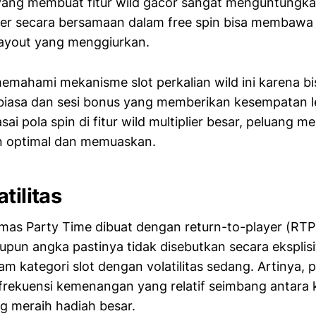
 yang membuat fitur wild gacor sangat menguntungk
plier secara bersamaan dalam free spin bisa memba
ayout yang menggiurkan.
memahami mekanisme slot perkalian wild ini karena 
biasa dan sesi bonus yang memberikan kesempatan le
i pola spin di fitur wild multiplier besar, peluang m
in optimal dan memuaskan.
tilitas
mas Party Time dibuat dengan return-to-player (RT
aupun angka pastinya tidak disebutkan secara ekspli
am kategori slot dengan volatilitas sedang. Artinya, 
rekuensi kemenangan yang relatif seimbang antar
ng meraih hadiah besar.