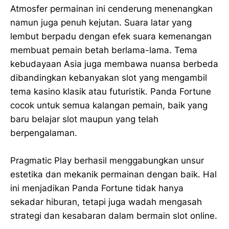
Atmosfer permainan ini cenderung menenangkan
namun juga penuh kejutan. Suara latar yang
lembut berpadu dengan efek suara kemenangan
membuat pemain betah berlama-lama. Tema
kebudayaan Asia juga membawa nuansa berbeda
dibandingkan kebanyakan slot yang mengambil
tema kasino klasik atau futuristik. Panda Fortune
cocok untuk semua kalangan pemain, baik yang
baru belajar slot maupun yang telah
berpengalaman.
Pragmatic Play berhasil menggabungkan unsur
estetika dan mekanik permainan dengan baik. Hal
ini menjadikan Panda Fortune tidak hanya
sekadar hiburan, tetapi juga wadah mengasah
strategi dan kesabaran dalam bermain slot online.