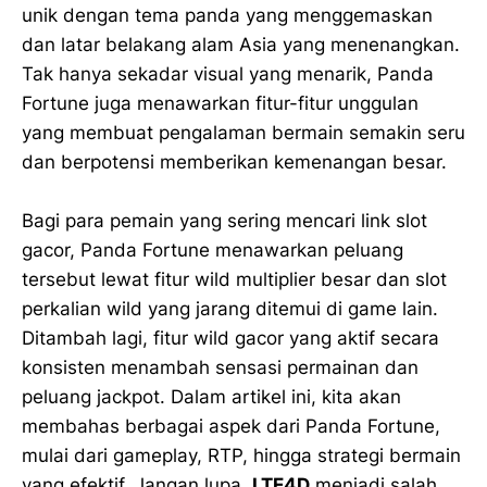
unik dengan tema panda yang menggemaskan
dan latar belakang alam Asia yang menenangkan.
Tak hanya sekadar visual yang menarik, Panda
Fortune juga menawarkan fitur-fitur unggulan
yang membuat pengalaman bermain semakin seru
dan berpotensi memberikan kemenangan besar.
Bagi para pemain yang sering mencari link slot
gacor, Panda Fortune menawarkan peluang
tersebut lewat fitur wild multiplier besar dan slot
perkalian wild yang jarang ditemui di game lain.
Ditambah lagi, fitur wild gacor yang aktif secara
konsisten menambah sensasi permainan dan
peluang jackpot. Dalam artikel ini, kita akan
membahas berbagai aspek dari Panda Fortune,
mulai dari gameplay, RTP, hingga strategi bermain
yang efektif. Jangan lupa,
LTE4D
menjadi salah