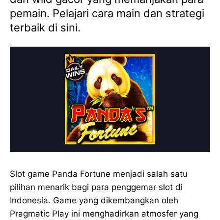
pemain. Pelajari cara main dan strategi
terbaik di sini.
Slot game Panda Fortune menjadi salah satu
pilihan menarik bagi para penggemar slot di
Indonesia. Game yang dikembangkan oleh
Pragmatic Play ini menghadirkan atmosfer yang