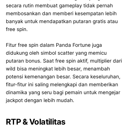
secara rutin membuat gameplay tidak pernah
membosankan dan memberi kesempatan lebih
banyak untuk mendapatkan putaran gratis atau
free spin.
Fitur free spin dalam Panda Fortune juga
didukung oleh simbol scatter yang memicu
putaran bonus. Saat free spin aktif, multiplier dari
wild bisa meningkat lebih besar, menambah
potensi kemenangan besar. Secara keseluruhan,
fitur-fitur ini saling melengkapi dan memberikan
dinamika yang seru bagi pemain untuk mengejar
jackpot dengan lebih mudah.
RTP & Volatilitas