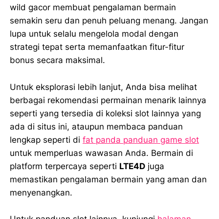
wild gacor membuat pengalaman bermain
semakin seru dan penuh peluang menang. Jangan
lupa untuk selalu mengelola modal dengan
strategi tepat serta memanfaatkan fitur-fitur
bonus secara maksimal.
Untuk eksplorasi lebih lanjut, Anda bisa melihat
berbagai rekomendasi permainan menarik lainnya
seperti yang tersedia di koleksi slot lainnya yang
ada di situs ini, ataupun membaca panduan
lengkap seperti di
fat panda panduan game slot
untuk memperluas wawasan Anda. Bermain di
platform terpercaya seperti
LTE4D
juga
memastikan pengalaman bermain yang aman dan
menyenangkan.
Untuk panduan slot lainnya, kunjungi
halaman