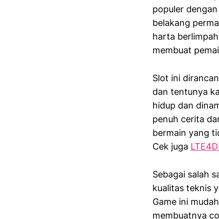
populer dengan 
belakang perma
harta berlimpah
membuat pemain
Slot ini diranc
dan tentunya ka
hidup dan dina
penuh cerita d
bermain yang t
Cek juga
LTE4D
Sebagai salah s
kualitas teknis 
Game ini mudah 
membuatnya coco