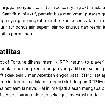
 ini juga menyediakan fitur free spin yang aktif melal
. Saat fitur ini aktif, pemain bisa menikmati putaran 
ngan yang meningkat, memberikan kesempatan untu
Fitur-fitur bonus lain seperti simbol khusus dan resp
nsitas permainan.
tilitas
pt of Fortune dikenal memiliki RTP (return-to-player
mberikan peluang kemenangan yang adil bagi semua 
t tidak selalu menyebutkan angka pasti RTP di seti
e ini termasuk dalam kategori slot dengan RTP live 
mainstream lainnya. Hal ini menjadi alasan mengapa 
i sebagai sarana hiburan sekaligus investasi modal.