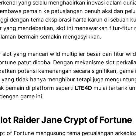
terkenal yang selalu menghadirkan inovasi dalam dun
 membawa pemain ke petualangan penuh aksi dan pel
gi dengan tema eksplorasi harta karun di sebuah kui
 yang mendebarkan, slot ini menawarkan fitur-fitur
laman bermain semakin mengasyikkan.
lot yang mencari wild multiplier besar dan fitur wild
ortune patut dicoba. Dengan mekanisme slot perkali
tkan potensi kemenangan secara signifikan, game 
 yang tidak hanya menghibur tetapi juga menguntun
ak pemain di platform seperti
LTE4D
mulai tertarik un
dengan game ini.
lot Raider Jane Crypt of Fortune
pt of Fortune mengusung tema petualangan arkeologi 