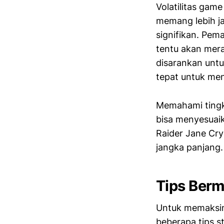
Volatilitas gam
memang lebih ja
signifikan. Pe
tentu akan mera
disarankan untu
tepat untuk men
Memahami tingka
bisa menyesuaik
Raider Jane Cr
jangka panjang.
Tips Berm
Untuk memaksim
beberapa tips s