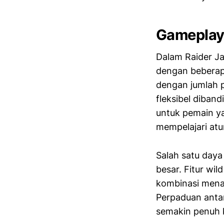
Gameplay 
Dalam Raider J
dengan beberap
dengan jumlah 
fleksibel diban
untuk pemain y
mempelajari atu
Salah satu daya 
besar. Fitur wi
kombinasi menan
Perpaduan antar
semakin penuh k