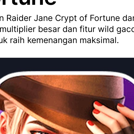
Raider Jane Crypt of Fortune da
ltiplier besar dan fitur wild gaco
ntuk raih kemenangan maksimal.