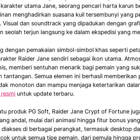
karakter utama Jane, seorang pencari harta karun be
inan menghadirkan suasana kuil tersembunyi yang pe
. Visual dan soundtrack yang dipadukan dengan gra
 seolah terjun langsung ke dalam ekspedisi yang m
ang dengan pemakaian simbol-simbol khas seperti peta
rakter Raider Jane sendiri sebagai ikon utama. Atmo
mis, memberi sentuhan menarik bagi pemain yang su
an tantangan. Semua elemen ini berhasil memberikan
idak monoton dan mampu menjaga ketertarikan dala
 resmi
untuk update terbaru.
atu produk PG Soft, Raider Jane Crypt of Fortune j
yang andal, mulai dari animasi hingga fitur bonus yang
diakses di berbagai perangkat, termasuk desktop da
k untuk semua tipe pemain, dari pemula hingga pro