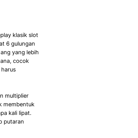
ay klasik slot
at 6 gulungan
ang yang lebih
hana, cocok
 harus
 multiplier
tuk membentuk
 kali lipat.
ap putaran