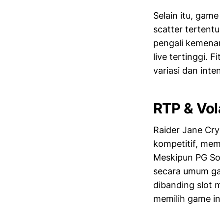
Selain itu, game
scatter tertentu
pengali kemena
live tertinggi. 
variasi dan inte
RTP & Vola
Raider Jane Cry
kompetitif, me
Meskipun PG Sof
secara umum gam
dibanding slot 
memilih game in