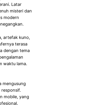
rani. Latar
nuh misteri dan
fis modern
enegangkan.
, artefak kuno,
sfernya terasa
ka dengan tema
 pengalaman
m waktu lama.
uga mengusung
 responsif.
n mobile, yang
fesional.