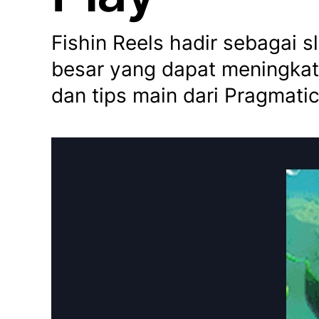
Fishin Reels hadir sebagai sl
besar yang dapat meningkat
dan tips main dari Pragmatic