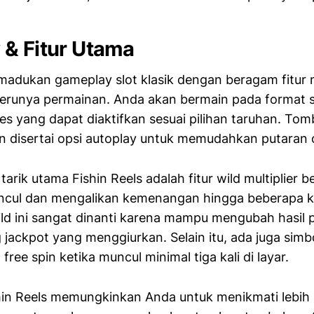
& Fitur Utama
emadukan gameplay slot klasik dengan beragam fitur
erunya permainan. Anda akan bermain pada format 
es yang dapat diaktifkan sesuai pilihan taruhan. To
n disertai opsi autoplay untuk memudahkan putaran 
tarik utama Fishin Reels adalah fitur wild multiplier 
cul dan mengalikan kemenangan hingga beberapa kali
wild ini sangat dinanti karena mampu mengubah hasil 
 jackpot yang menggiurkan. Selain itu, ada juga simb
ree spin ketika muncul minimal tiga kali di layar.
shin Reels memungkinkan Anda untuk menikmati lebih