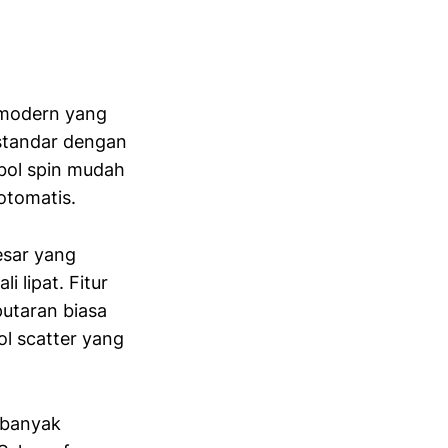
 modern yang
standar dengan
mbol spin mudah
otomatis.
besar yang
 lipat. Fitur
putaran biasa
ol scatter yang
 banyak