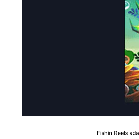
Fishin Reels ad