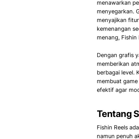
menawarkan pe
menyegarkan. G
menyajikan fitu
kemenangan sec
menang, Fishin R
Dengan grafis y
memberikan atm
berbagai level.
membuat game in
efektif agar mo
Tentang S
Fishin Reels a
namun penuh aks