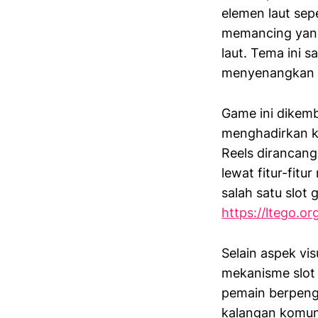
elemen laut sep
memancing yang
laut. Tema ini 
menyenangkan 
Game ini dikemb
menghadirkan ku
Reels dirancan
lewat fitur-fitu
salah satu slot
https://ltego.org
Selain aspek vi
mekanisme slot
pemain berpenga
kalangan komunit