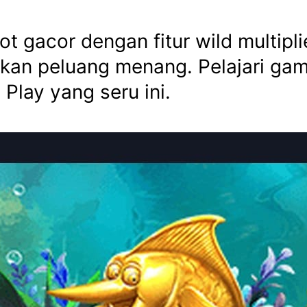
ot gacor dengan fitur wild multipli
kan peluang menang. Pelajari ga
 Play yang seru ini.