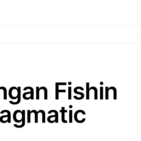
gan Fishin
ragmatic