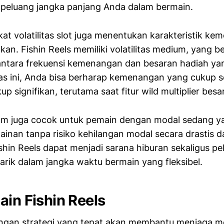
peluang jangka panjang Anda dalam bermain.
gkat volatilitas slot juga menentukan karakteristik k
an. Fishin Reels memiliki volatilitas medium, yang be
ntara frekuensi kemenangan dan besaran hadiah yan
tas ini, Anda bisa berharap kemenangan yang cukup 
p signifikan, terutama saat fitur wild multiplier besar
ium juga cocok untuk pemain dengan modal sedang y
inan tanpa risiko kehilangan modal secara drastis 
Fishin Reels dapat menjadi sarana hiburan sekaligus p
arik dalam jangka waktu bermain yang fleksibel.
ain Fishin Reels
engan strategi yang tepat akan membantu menjaga m