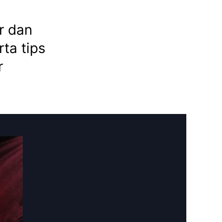
r dan
rta tips
r