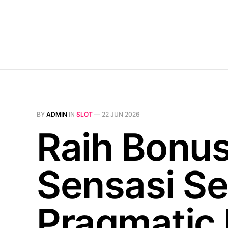
BY
ADMIN
IN
SLOT
—
22 JUN 2026
Raih Bonu
Sensasi Se
Pragmatic 