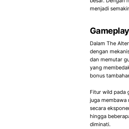
besar. Dengan 
menjadi semaki
Gameplay 
Dalam The Alte
dengan mekanis
dan memutar gu
yang membedaka
bonus tambaha
Fitur wild pada
juga membawa m
secara eksponen
hingga beberapa
diminati.