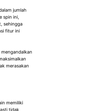
 dalam jumlah
 spin ini,
t, sehingga
 fitur ini
ng mengandalkan
emaksimalkan
ajak merasakan
in memiliki
sti tidak