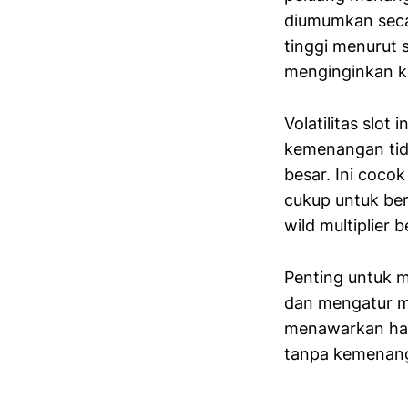
diumumkan secar
tinggi menurut 
menginginkan k
Volatilitas slot
kemenangan tidak
besar. Ini coco
cukup untuk be
wild multiplier b
Penting untuk m
dan mengatur mo
menawarkan had
tanpa kemenang