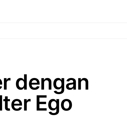
r dengan
lter Ego