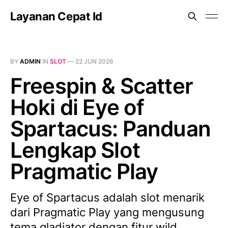
Layanan Cepat Id
BY
ADMIN
IN
SLOT
—
22 JUN 2026
Freespin & Scatter
Hoki di Eye of
Spartacus: Panduan
Lengkap Slot
Pragmatic Play
Eye of Spartacus adalah slot menarik
dari Pragmatic Play yang mengusung
tema gladiator dengan fitur wild