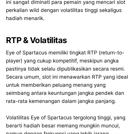
ini sangat diminati para pemain yang mencari slot
perkalian wild dengan volatilitas tinggi sekaligus
hadiah menarik.
RTP & Volatilitas
Eye of Spartacus memiliki tingkat RTP (return-to-
player) yang cukup kompetitif, meskipun angka
pastinya tidak selalu dipublikasikan secara resmi.
Secara umum, slot ini menawarkan RTP yang ideal
untuk memberikan peluang menang yang
seimbang antara keuntungan jangka pendek dan
rata-rata kemenangan dalam jangka panjang.
Volatilitas Eye of Spartacus tergolong tinggi, yang
berarti hadiah besar memang mungkin muncul,
namun dengan frekuensi yang lebih jarang