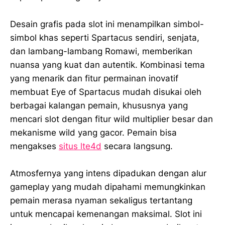
Desain grafis pada slot ini menampilkan simbol-
simbol khas seperti Spartacus sendiri, senjata,
dan lambang-lambang Romawi, memberikan
nuansa yang kuat dan autentik. Kombinasi tema
yang menarik dan fitur permainan inovatif
membuat Eye of Spartacus mudah disukai oleh
berbagai kalangan pemain, khususnya yang
mencari slot dengan fitur wild multiplier besar dan
mekanisme wild yang gacor. Pemain bisa
mengakses
situs lte4d
secara langsung.
Atmosfernya yang intens dipadukan dengan alur
gameplay yang mudah dipahami memungkinkan
pemain merasa nyaman sekaligus tertantang
untuk mencapai kemenangan maksimal. Slot ini