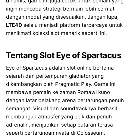
dinamis, game ini juga cocok untuk pemain yang
ingin mencoba strategi bermain lebih cermat
dengan modal yang disesuaikan. Jangan lupa,
LTE4D
selalu menjadi platform terpercaya untuk
menikmati koleksi slot menarik seperti ini.
Tentang Slot Eye of Spartacus
Eye of Spartacus adalah slot online bertema
sejarah dan pertempuran gladiator yang
dikembangkan oleh Pragmatic Play. Game ini
membawa pemain ke zaman Romawi kuno
dengan latar belakang arena pertarungan penuh
semangat. Visual dan soundtracknya berhasil
membangun atmosfer yang epik dan penuh
adrenalin, menjadikan setiap putaran terasa
seperti pertarungan nyata di Colosseum.