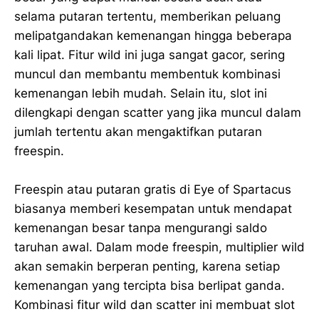
selama putaran tertentu, memberikan peluang
melipatgandakan kemenangan hingga beberapa
kali lipat. Fitur wild ini juga sangat gacor, sering
muncul dan membantu membentuk kombinasi
kemenangan lebih mudah. Selain itu, slot ini
dilengkapi dengan scatter yang jika muncul dalam
jumlah tertentu akan mengaktifkan putaran
freespin.
Freespin atau putaran gratis di Eye of Spartacus
biasanya memberi kesempatan untuk mendapat
kemenangan besar tanpa mengurangi saldo
taruhan awal. Dalam mode freespin, multiplier wild
akan semakin berperan penting, karena setiap
kemenangan yang tercipta bisa berlipat ganda.
Kombinasi fitur wild dan scatter ini membuat slot