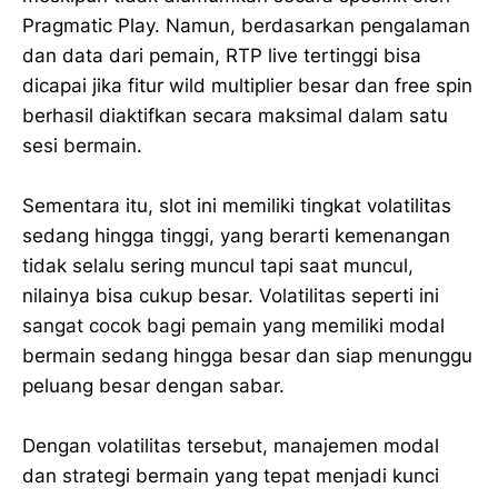
Pragmatic Play. Namun, berdasarkan pengalaman
dan data dari pemain, RTP live tertinggi bisa
dicapai jika fitur wild multiplier besar dan free spin
berhasil diaktifkan secara maksimal dalam satu
sesi bermain.
Sementara itu, slot ini memiliki tingkat volatilitas
sedang hingga tinggi, yang berarti kemenangan
tidak selalu sering muncul tapi saat muncul,
nilainya bisa cukup besar. Volatilitas seperti ini
sangat cocok bagi pemain yang memiliki modal
bermain sedang hingga besar dan siap menunggu
peluang besar dengan sabar.
Dengan volatilitas tersebut, manajemen modal
dan strategi bermain yang tepat menjadi kunci