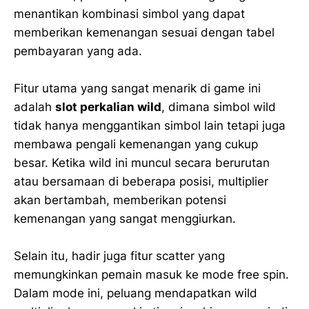
menantikan kombinasi simbol yang dapat
memberikan kemenangan sesuai dengan tabel
pembayaran yang ada.
Fitur utama yang sangat menarik di game ini
adalah
slot perkalian wild
, dimana simbol wild
tidak hanya menggantikan simbol lain tetapi juga
membawa pengali kemenangan yang cukup
besar. Ketika wild ini muncul secara berurutan
atau bersamaan di beberapa posisi, multiplier
akan bertambah, memberikan potensi
kemenangan yang sangat menggiurkan.
Selain itu, hadir juga fitur scatter yang
memungkinkan pemain masuk ke mode free spin.
Dalam mode ini, peluang mendapatkan wild