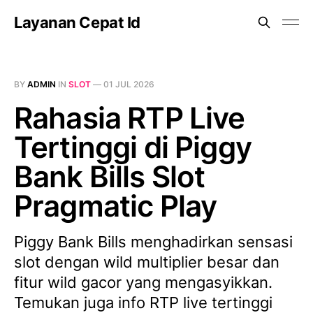
Layanan Cepat Id
BY
ADMIN
IN
SLOT
—
01 JUL 2026
Rahasia RTP Live
Tertinggi di Piggy
Bank Bills Slot
Pragmatic Play
Piggy Bank Bills menghadirkan sensasi
slot dengan wild multiplier besar dan
fitur wild gacor yang mengasyikkan.
Temukan juga info RTP live tertinggi