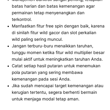
batas harian dan batas kemenangan agar
permainan tetap menyenangkan dan
terkontrol.
Manfaatkan fitur free spin dengan baik, karena
di sinilah fitur wild gacor dan slot perkalian
wild paling sering muncul.
Jangan terburu-buru menaikkan taruhan,
tunggu momen ketika fitur wild multiplier besar
mulai aktif untuk meningkatkan taruhan Anda.
Catat setiap hasil putaran untuk menemukan
pola putaran yang sering membawa
kemenangan pada sesi Anda.
Jika sudah mencapai target kemenangan atau
kerugian tertentu, segera berhenti bermain
untuk menjaga modal tetap aman.