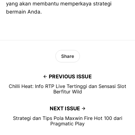
yang akan membantu memperkaya strategi
bermain Anda.
Share
PREVIOUS ISSUE
Chilli Heat: Info RTP Live Tertinggi dan Sensasi Slot
Berfitur Wild
NEXT ISSUE
Strategi dan Tips Pola Maxwin Fire Hot 100 dari
Pragmatic Play