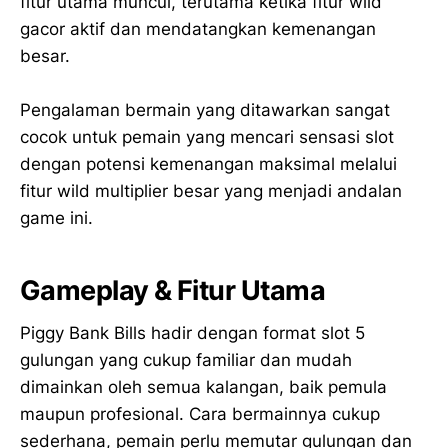
fitur utama muncul, terutama ketika fitur wild
gacor aktif dan mendatangkan kemenangan
besar.
Pengalaman bermain yang ditawarkan sangat
cocok untuk pemain yang mencari sensasi slot
dengan potensi kemenangan maksimal melalui
fitur wild multiplier besar yang menjadi andalan
game ini.
Gameplay & Fitur Utama
Piggy Bank Bills hadir dengan format slot 5
gulungan yang cukup familiar dan mudah
dimainkan oleh semua kalangan, baik pemula
maupun profesional. Cara bermainnya cukup
sederhana, pemain perlu memutar gulungan dan