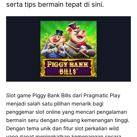
serta tips bermain tepat di sini.
Slot game Piggy Bank Bills dari Pragmatic Play
menjadi salah satu pilihan menarik bagi
penggemar slot online yang mencari pengalaman
bermain seru dengan peluang kemenangan tinggi.
Dengan tema unik dan fitur slot perkalian wild
yang dapat meningkatkan kemenangan secara