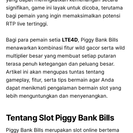
signifikan, game ini layak untuk dicoba, terutama
bagi pemain yang ingin memaksimalkan potensi
RTP live tertinggi.
Bagi para pemain setia
LTE4D
, Piggy Bank Bills
menawarkan kombinasi fitur wild gacor serta wild
multiplier besar yang membuat setiap putaran
terasa penuh ketegangan dan peluang besar.
Artikel ini akan mengupas tuntas tentang
gameplay, fitur, serta tips bermain agar Anda
dapat menikmati pengalaman bermain slot yang
lebih menguntungkan dan menyenangkan.
Tentang Slot Piggy Bank Bills
Piggy Bank Bills merupakan slot online bertema