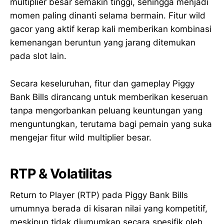
multiplier besar semakin tinggi, sehingga menjadi
momen paling dinanti selama bermain. Fitur wild
gacor yang aktif kerap kali memberikan kombinasi
kemenangan beruntun yang jarang ditemukan
pada slot lain.
Secara keseluruhan, fitur dan gameplay Piggy
Bank Bills dirancang untuk memberikan keseruan
tanpa mengorbankan peluang keuntungan yang
menguntungkan, terutama bagi pemain yang suka
mengejar fitur wild multiplier besar.
RTP & Volatilitas
Return to Player (RTP) pada Piggy Bank Bills
umumnya berada di kisaran nilai yang kompetitif,
meskipun tidak diumumkan secara spesifik oleh