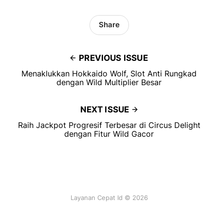
Share
PREVIOUS ISSUE
Menaklukkan Hokkaido Wolf, Slot Anti Rungkad
dengan Wild Multiplier Besar
NEXT ISSUE
Raih Jackpot Progresif Terbesar di Circus Delight
dengan Fitur Wild Gacor
Layanan Cepat Id © 2026