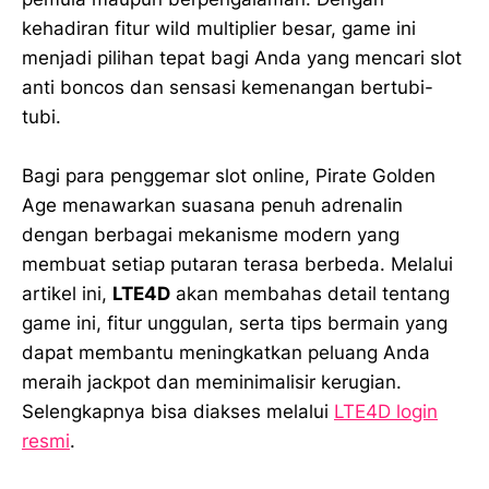
kehadiran fitur wild multiplier besar, game ini
menjadi pilihan tepat bagi Anda yang mencari slot
anti boncos dan sensasi kemenangan bertubi-
tubi.
Bagi para penggemar slot online, Pirate Golden
Age menawarkan suasana penuh adrenalin
dengan berbagai mekanisme modern yang
membuat setiap putaran terasa berbeda. Melalui
artikel ini,
LTE4D
akan membahas detail tentang
game ini, fitur unggulan, serta tips bermain yang
dapat membantu meningkatkan peluang Anda
meraih jackpot dan meminimalisir kerugian.
Selengkapnya bisa diakses melalui
LTE4D login
resmi
.