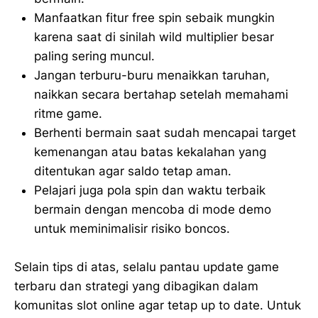
Manfaatkan fitur free spin sebaik mungkin
karena saat di sinilah wild multiplier besar
paling sering muncul.
Jangan terburu-buru menaikkan taruhan,
naikkan secara bertahap setelah memahami
ritme game.
Berhenti bermain saat sudah mencapai target
kemenangan atau batas kekalahan yang
ditentukan agar saldo tetap aman.
Pelajari juga pola spin dan waktu terbaik
bermain dengan mencoba di mode demo
untuk meminimalisir risiko boncos.
Selain tips di atas, selalu pantau update game
terbaru dan strategi yang dibagikan dalam
komunitas slot online agar tetap up to date. Untuk