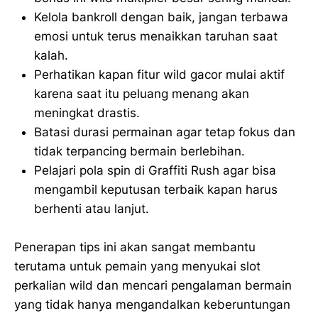
Kelola bankroll dengan baik, jangan terbawa
emosi untuk terus menaikkan taruhan saat
kalah.
Perhatikan kapan fitur wild gacor mulai aktif
karena saat itu peluang menang akan
meningkat drastis.
Batasi durasi permainan agar tetap fokus dan
tidak terpancing bermain berlebihan.
Pelajari pola spin di Graffiti Rush agar bisa
mengambil keputusan terbaik kapan harus
berhenti atau lanjut.
Penerapan tips ini akan sangat membantu
terutama untuk pemain yang menyukai slot
perkalian wild dan mencari pengalaman bermain
yang tidak hanya mengandalkan keberuntungan