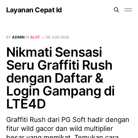
Layanan Cepat Id
BY
ADMIN
IN
SLOT
—
06 JUN 2026
Nikmati Sensasi
Seru Graffiti Rush
dengan Daftar &
Login Gampang di
LTE4D
Graffiti Rush dari PG Soft hadir dengan
fitur wild gacor dan wild multiplier
besar yang memikat. Temukan cara