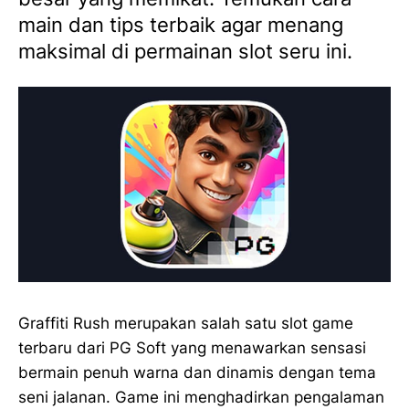
main dan tips terbaik agar menang
maksimal di permainan slot seru ini.
Graffiti Rush merupakan salah satu slot game
terbaru dari PG Soft yang menawarkan sensasi
bermain penuh warna dan dinamis dengan tema
seni jalanan. Game ini menghadirkan pengalaman