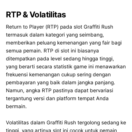
RTP & Volatilitas
Return to Player (RTP) pada slot Graffiti Rush
termasuk dalam kategori yang seimbang,
memberikan peluang kemenangan yang fair bagi
semua pemain. RTP di slot ini biasanya
ditempatkan pada level sedang hingga tinggi,
yang berarti secara statistik game ini menawarkan
frekuensi kemenangan cukup sering dengan
pembayaran yang baik dalam jangka panjang.
Namun, angka RTP pastinya dapat bervariasi
tergantung versi dan platform tempat Anda
bermain.
Volatilitas dalam Graffiti Rush tergolong sedang ke
tinggi, yang artinya slot ini cocok untuk pemain