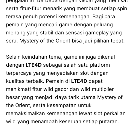
pengalaman berbeda dengan visual yang memikat
serta fitur-fitur menarik yang membuat setiap spin
terasa penuh potensi kemenangan. Bagi para
pemain yang mencari game dengan peluang
menang yang stabil dan sensasi gameplay yang
seru, Mystery of the Orient bisa jadi pilihan tepat.
Selain keindahan tema, game ini juga dikenal
dengan
LTE4D
sebagai salah satu platform
terpercaya yang menyediakan slot dengan
kualitas terbaik. Pemain di
LTE4D
dapat
menikmati fitur wild gacor dan wild multiplier
besar yang menjadi daya tarik utama Mystery of
the Orient, serta kesempatan untuk
memaksimalkan kemenangan lewat slot perkalian
wild yang menambah keseruan setiap putaran.