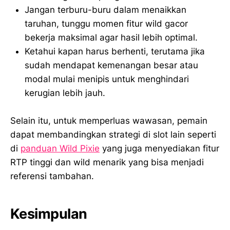
Jangan terburu-buru dalam menaikkan
taruhan, tunggu momen fitur wild gacor
bekerja maksimal agar hasil lebih optimal.
Ketahui kapan harus berhenti, terutama jika
sudah mendapat kemenangan besar atau
modal mulai menipis untuk menghindari
kerugian lebih jauh.
Selain itu, untuk memperluas wawasan, pemain
dapat membandingkan strategi di slot lain seperti
di
panduan Wild Pixie
yang juga menyediakan fitur
RTP tinggi dan wild menarik yang bisa menjadi
referensi tambahan.
Kesimpulan