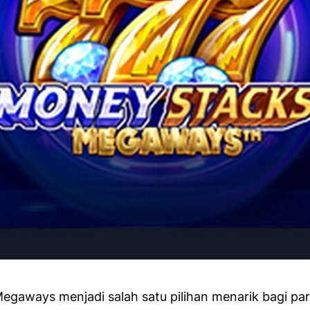
egaways menjadi salah satu pilihan menarik bagi p