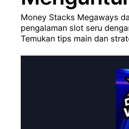
Money Stacks Megaways dar
pengalaman slot seru dengan 
Temukan tips main dan strat